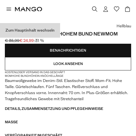
Wählen Sie eine Farbe
Hellblau
Zum Hauptinhalt wechseln
COMFORT-JEANS MIT HOHEM BUND NEWMOM
€ 35,99
€ 24,99
-31 %
Ausgangspreis durchgestrichen [€ 35,99 ]
Aktueller Preis [€ 24,99 ]
BENACHRICHTIGEN
LOOK ANSEHEN
KOSTENLOSER VERSAND IN DAS GESCHÄFT
MOM
HOHE BUNDHÖHE
IN KNÖCHELLÄNGE
Baumwollgewebe im Denim-Stil. Elastischer Stoff. Mom-Fit. Hohe
Taille. Gürtelschlaufen. Fünf Taschen. Reißverschluss und
Knopfverschluss vorne. Innennaht: 70 cm. In Plus-Größen erhältlich.
Tragefreundliches Gewebe mit Stretchanteil
DETAILS, ZUSAMMENSETZUNG UND PFLEGEHINWEISE
MASSE
VERFÜGBARKEIT IM GESCHÄFT