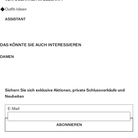
Fragen zu Looks, Kleidungsstücken und Trends
Outfit-Ideen
ASSISTANT
DAS KÖNNTE SIE AUCH INTERESSIEREN
DAMEN
Sichern Sie sich exklusive Aktionen, private Schlussverkäufe und
Neuheiten
E-Mail
ABONNIEREN