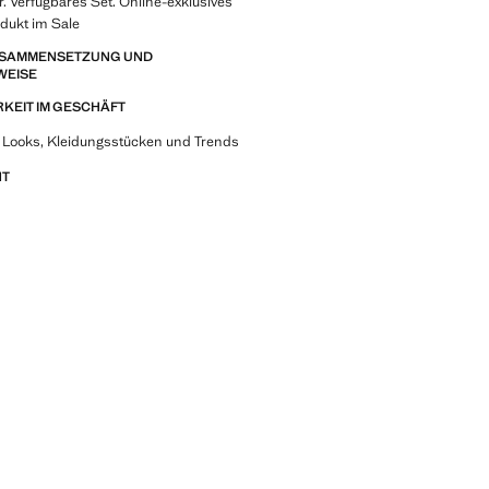
 Verfügbares Set. Online-exklusives
dukt im Sale
ZUSAMMENSETZUNG UND
WEISE
KEIT IM GESCHÄFT
 Looks, Kleidungsstücken und Trends
NT