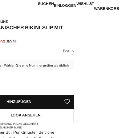
SUCHEN
WISHLIST
EINLOGGEN
WARENKORB
LINE
NISCHER BIKINI-SLIP MIT
,99
-30 %
is durchgestrichen [€ 22,99 ]
is [€ 15,99 ]
eine Farbe
Braun
e - Wählen Sie eine Nummer größer als üblich
VERFÜGBAR!
IG. ICH WILL ES!
HINZUFÜGEN
ALS FAVORIT SPEICHERN
LOOK ANSEHEN
ERSAND IN DAS GESCHÄFT
TELHOHER BUND
her Stil. Punktmuster. Seitliche