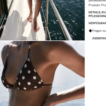
Bindebänder.
Produkt. Pro
DETAILS, 
PFLEGEHIN
VERFÜGBAR
Fragen zu
ASSISTA