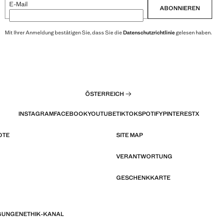
E-Mail
ABONNIEREN
Mit Ihrer Anmeldung bestätigen Sie, dass Sie die
Datenschutzrichtlinie
gelesen haben.
ÖSTERREICH
INSTAGRAM
FACEBOOK
YOUTUBE
TIKTOK
SPOTIFY
PINTEREST
X
OTE
SITE MAP
VERANTWORTUNG
GESCHENKKARTE
GUNGEN
ETHIK-KANAL