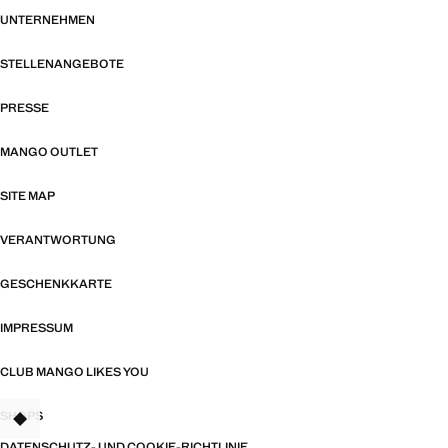
UNTERNEHMEN
STELLENANGEBOTE
PRESSE
MANGO OUTLET
SITE MAP
VERANTWORTUNG
GESCHENKKARTE
IMPRESSUM
CLUB MANGO LIKES YOU
SHOPS
TANT
DATENSCHUTZ- UND COOKIE-RICHTLINIE