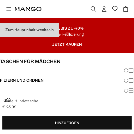
SALE
BIS ZU -70%
Zum Hauptinhalt wechseln
Letzte Reduzierung
JETZT KAUFEN
TASCHEN FÜR MÄDCHEN
Änder
Wen
FILTERN UND ORDNEN
Meh
Ma
KLEINE HUNDETASCHE
Kleine Hundetasche
€ 25,99
Aktueller Preis [€ 25,99 ]
HINZUFÜGEN