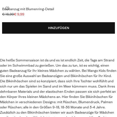
BADEANZUG MIT BLUMENRING-DETAIL
Badeanzug mit Blumenring-Detail
€ 16,99
€ 9,99
Ausgangspreis durchgestrichen [€ 16,99 ]
Aktueller Preis [€ 9,99 ]
HINZUFÜGEN
Die heiße Sommersaison ist da und es ist endlich Zeit, die Tage am Strand
oder im Schwimmbad zu genießen. Um das zu tun, ist es wichtig, einen
guten Badeanzug für Ihr kleines Mädchen zu wählen. Bei Mango Kids finden
Sie eine große Auswahl an Badeanzügen und Bikinihöschen für Ihr Kind.
Die Bikinihöschen sind so konzipiert, dass sich Ihre Tochter wohlfühlt und
sich nur um das Spielen im Sand und im Meer kümmern muss. Dank ihres
dehnbaren Materials und der elastischen Enden passen sie sich perfekt an
den Körper Ihres kleinen Mädchens an. Hier finden Sie Bikinihöschen für
Mädchen in verschiedenen Designs: mit Rüschen, Blumendruck, Palmen
oder Rüschen; alle in den Größen 9-18, 18-36 Monate und 3-4 Jahre.
Zusätzlich zu den Bikinihöschen bieten wir auch Badeanzüge für Mädchen