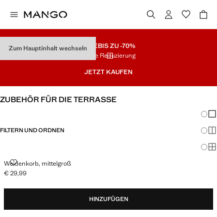
SALE
BIS ZU -70%
Zum Hauptinhalt wechseln
Letzte Reduzierung
JETZT KAUFEN
ZUBEHÖR FÜR DIE TERRASSE
Änder
Wen
FILTERN UND ORDNEN
Meh
Ma
WEIDENKORB, MITTELGROSS
Weidenkorb, mittelgroß
€ 29,99
Aktueller Preis [€ 29,99 ]
HINZUFÜGEN