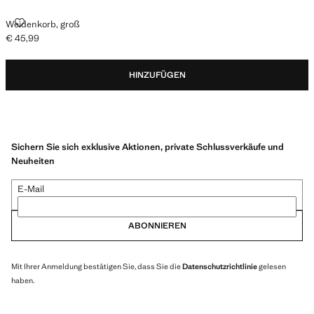
WEIDENKORB, GROSS
Weidenkorb, groß
€ 45,99
Aktueller Preis [€ 45,99 ]
HINZUFÜGEN
Sichern Sie sich exklusive Aktionen, private Schlussverkäufe und
Neuheiten
E-Mail
ABONNIEREN
Mit Ihrer Anmeldung bestätigen Sie, dass Sie die
Datenschutzrichtlinie
gelesen
haben.