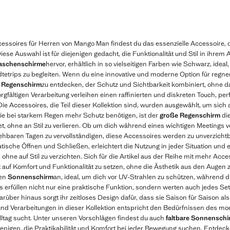
ccessoires für Herren von Mango Man findest du das essenzielle Accessoire,
se Auswahl ist für diejenigen gedacht, die Funktionalität und Stil in ihrem 
aschenschirme
hervor, erhältlich in so vielseitigen Farben wie Schwarz, idea
dtetrips zu begleiten. Wenn du eine innovative und moderne Option für regne
 Regenschirm
zu entdecken, der Schutz und Sichtbarkeit kombiniert, ohne d
gfältigen Verarbeitung verleihen einen raffinierten und diskreten Touch, perfe
e Accessoires, die Teil dieser Kollektion sind, wurden ausgewählt, um sich
die bei starkem Regen mehr Schutz benötigen, ist der
große Regenschirm
die
etet, ohne an Stil zu verlieren. Ob um dich während eines wichtigen Meetings
ehbaren Tagen zu vervollständigen, diese Accessoires werden zu unverzichtb
atische Öffnen und Schließen, erleichtert die Nutzung in jeder Situation und e
 ohne auf Stil zu verzichten. Sich für die Artikel aus der Reihe mit mehr Ac
auf Komfort und Funktionalität zu setzen, ohne die Ästhetik aus den Augen 
ren
Sonnenschirm
an, ideal, um dich vor UV-Strahlen zu schützen, während 
s erfüllen nicht nur eine praktische Funktion, sondern werten auch jedes Set
arüber hinaus sorgt ihr zeitloses Design dafür, dass sie Saison für Saison a
en und Verarbeitungen in dieser Kollektion entspricht den Bedürfnissen des 
Alltag sucht. Unter unseren Vorschlägen findest du auch
faltbare Sonnensch
ejenigen, die Praktikabilität und Komfort bei jeder Bewegung suchen. Entdecke