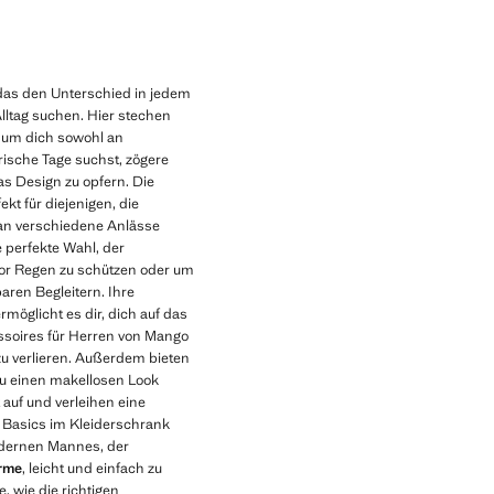
 das den Unterschied in jedem
Alltag suchen. Hier stechen
l, um dich sowohl an
rische Tage suchst, zögere
as Design zu opfern. Die
kt für diejenigen, die
 an verschiedene Anlässe
 perfekte Wahl, der
 vor Regen zu schützen oder um
aren Begleitern. Ihre
rmöglicht es dir, dich auf das
cessoires für Herren von Mango
zu verlieren. Außerdem bieten
du einen makellosen Look
 auf und verleihen eine
ls Basics im Kleiderschrank
modernen Mannes, der
irme
, leicht und einfach zu
, wie die richtigen