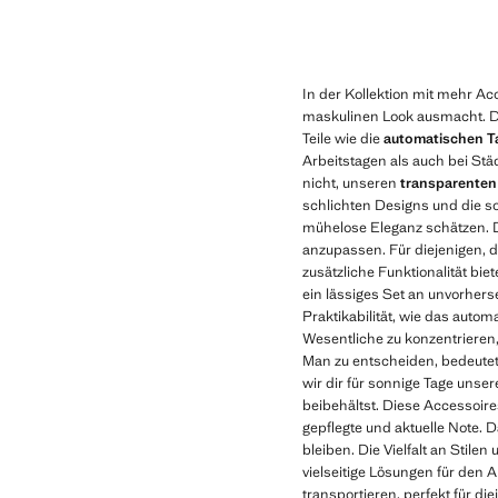
In der Kollektion mit mehr A
maskulinen Look ausmacht. Die
Teile wie die
automatischen T
Arbeitstagen als auch bei Stä
nicht, unseren
transparenten
schlichten Designs und die sor
mühelose Eleganz schätzen. Di
anzupassen. Für diejenigen, 
zusätzliche Funktionalität bi
ein lässiges Set an unvorhers
Praktikabilität, wie das autom
Wesentliche zu konzentrieren,
Man zu entscheiden, bedeutet 
wir dir für sonnige Tage unse
beibehältst. Diese Accessoire
gepflegte und aktuelle Note. D
bleiben. Die Vielfalt an Stil
vielseitige Lösungen für den 
transportieren, perfekt für di