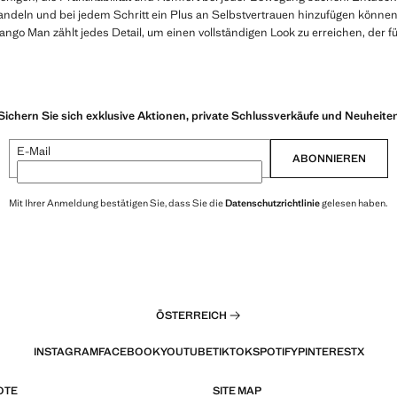
ndeln und bei jedem Schritt ein Plus an Selbstvertrauen hinzufügen könne
go Man zählt jedes Detail, um einen vollständigen Look zu erreichen, der für
Sichern Sie sich exklusive Aktionen, private Schlussverkäufe und Neuheite
E-Mail
ABONNIEREN
Mit Ihrer Anmeldung bestätigen Sie, dass Sie die
Datenschutzrichtlinie
gelesen haben.
ÖSTERREICH
INSTAGRAM
FACEBOOK
YOUTUBE
TIKTOK
SPOTIFY
PINTEREST
X
OTE
SITE MAP