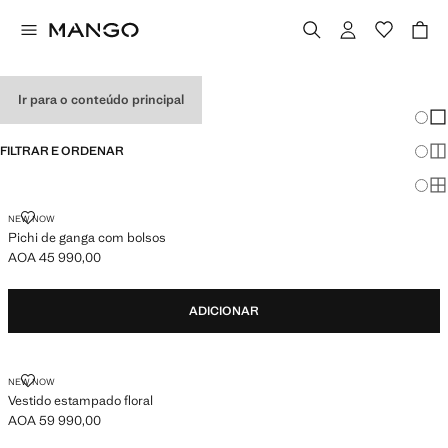
VESTIDOS
Ir para o conteúdo principal
Mudar
Mos
FILTRAR E ORDENAR
Mos
Mo
PICHI DE GANGA COM BOLSOS
NEW NOW
Pichi de ganga com bolsos
AOA 45 990,00
Preço atual [AOA 45 990,00 ]
ADICIONAR
VESTIDO ESTAMPADO FLORAL
NEW NOW
Vestido estampado floral
AOA 59 990,00
Preço atual [AOA 59 990,00 ]