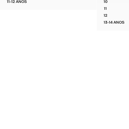
11-12 ANOS
10
VESTIDO DE ALGODÃO COM FOLHOS
VESTIDO PE
11
VESTIDO PE
12
VESTIDO PE
13-14 ANOS
VESTID