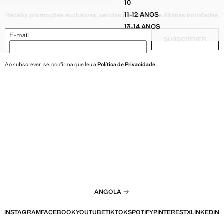
10
LO JOELHO BORDADO
VESTIDO CURTO ABALOADO
11-12 ANOS
Receba promoções exclusivas, vendas privadas e as últimas novidades
LO JOELHO BORDADO
VESTIDO CURTO ABALOA
13-14 ANOS
LO JOELHO BORDADO
VESTIDO CURTO ABALO
E-mail
SUBSCREVER
O PELO JOELHO BORDADO
Ao subscrever-se, confirma que leu a
Política de Privacidade
.
ANGOLA
INSTAGRAM
FACEBOOK
YOUTUBE
TIKTOK
SPOTIFY
PINTEREST
X
LINKEDIN