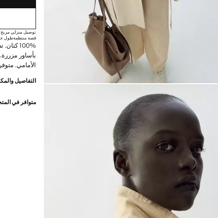
توصيل منزلي مريح
قصة منتظمة
طول عا
100% كتا
بأساور مزررة. 
الأمامي. متوف
التفاصيل والمكو
متوافر في المت