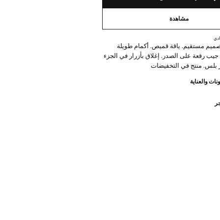
مشاهدة
دي
ن. تصميم مستقيم. ياقة قميص. أكمام طويلة
جيب رقعة على الصدر. إغلاق بأزرار في الجزء
ر بلس. منتج في التخفيضات
نات والعناية
جر