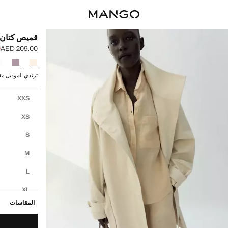
قميص كتان 
0
AED 209.00
السعر الحالي [AED 129.00 
السعر الأول محذوف [00
حدد اللون
ترتدي الموديل مقاس S ويبلغ طوله
إختر مقاسك
XXS
XS
S
M
L
XL
المقاسات
XXL