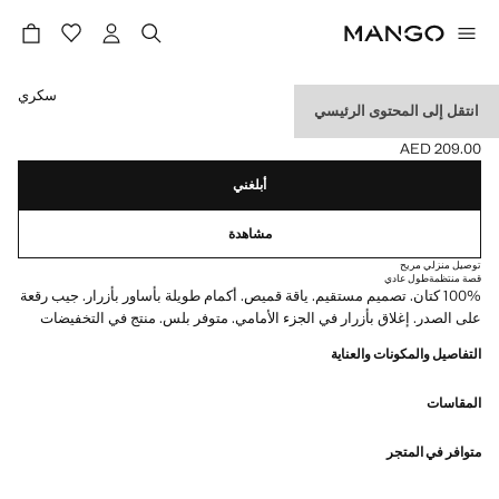
حدد اللون
سكري
انتقل إلى المحتوى الرئيسي
قميص كتان بجيب
AED 209.00
السعر الحالي [AED 209.00 ]
أبلغني
مشاهدة
توصيل منزلي مريح
قصة منتظمة
طول عادي
100% كتان. تصميم مستقيم. ياقة قميص. أكمام طويلة بأساور بأزرار. جيب رقعة
على الصدر. إغلاق بأزرار في الجزء الأمامي. متوفر بلس. منتج في التخفيضات
التفاصيل والمكونات والعناية
المقاسات
متوافر في المتجر