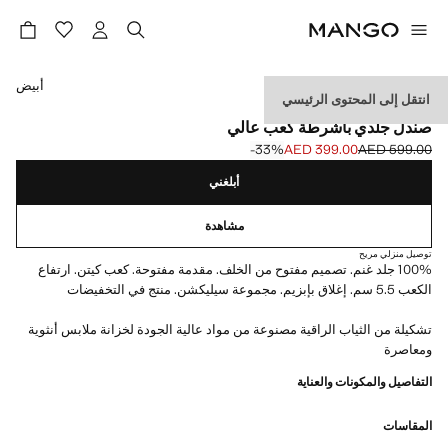
حدد اللون
أبيض
انتقل إلى المحتوى الرئيسي
SELECTION
صندل جلدي بأشرطة كعب عالي
‎-33‎%‎
AED 399.00
AED 599.00
السعر الحالي [AED 399.00 ]
السعر الأول محذوف [AED 599.00 ]
أبلغني
مشاهدة
توصيل منزلي مريح
100% جلد غنم. تصميم مفتوح من الخلف. مقدمة مفتوحة. كعب كيتن. ارتفاع
الكعب 5.5 سم. إغلاق بإبزيم. مجموعة سيليكشن. منتج في التخفيضات
تشكيلة من الثياب الراقية مصنوعة من مواد عالية الجودة لخزانة ملابس أنثوية
ومعاصرة
التفاصيل والمكونات والعناية
المقاسات