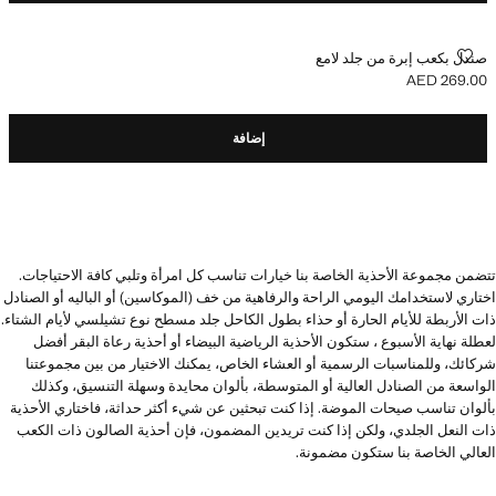
صندل بكعب إبرة من جلد لامع
صندل بكعب إبرة من جلد لامع
AED 269.00
السعر الحالي [AED 269.00 ]
إضافة
تتضمن مجموعة الأحذية الخاصة بنا خيارات تناسب كل امرأة وتلبي كافة الاحتياجات.
اختاري لاستخدامك اليومي الراحة والرفاهية من خف (الموكاسين) أو الباليه أو الصنادل
ذات الأربطة للأيام الحارة أو حذاء بطول الكاحل جلد مسطح نوع تشيلسي لأيام الشتاء.
لعطلة نهاية الأسبوع ، ستكون الأحذية الرياضية البيضاء أو أحذية رعاة البقر أفضل
شركائك، وللمناسبات الرسمية أو العشاء الخاص، يمكنك الاختيار من بين مجموعتنا
الواسعة من الصنادل العالية أو المتوسطة، بألوان محايدة وسهلة التنسيق، وكذلك
بألوان تناسب صيحات الموضة. إذا كنت تبحثين عن شيء أكثر حداثة، فاختاري الأحذية
ذات النعل الجلدي، ولكن إذا كنت تريدين المضمون، فإن أحذية الصالون ذات الكعب
العالي الخاصة بنا ستكون مضمونة.