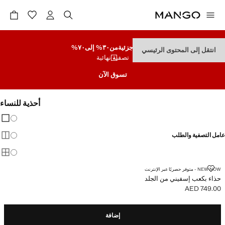
تنزيلات جزئية
من٣٠% إلى٧٠%
انتقل إلى المحتوى الرئيسي
تصفية نهائية
تسوق الآن
أحذية للنساء
تغيير 
عرض
عامل التصفية والطلب
عرض
عرض
حذاء بكعب إسفيني من الجلد
NEW NOW - متوفر حصريًا عبر الإنترنت
حذاء بكعب إسفيني من الجلد
AED 749.00
السعر الحالي [AED 749.00 ]
إضافة