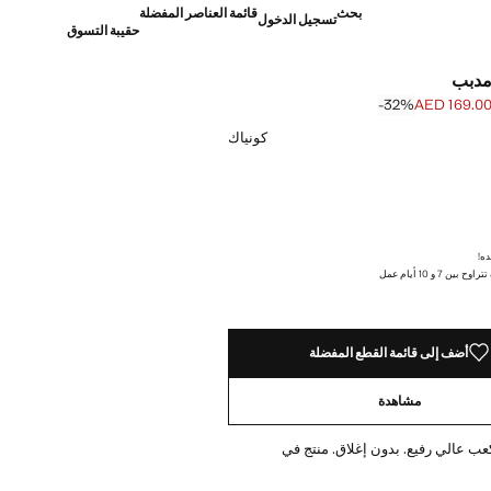
بحث
قائمة العناصر المفضلة
تسجيل الدخول
حقيبة التسوق
مدبب
‎-32‎%‎
AED 169.0
]
AED 249. ]
كونياك
ده!
ن 7 و 10 أيام عمل
أضف إلى قائمة القطع المفضلة
مشاهدة
عب عالي رفيع. بدون إغلاق. منتج في