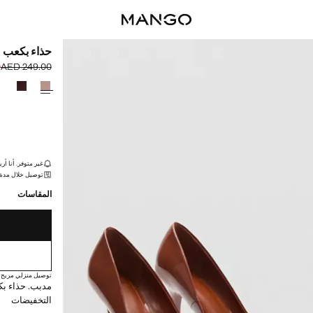
حذاء بكعب 
0
AED 249.00
السعر الحالي [AED 169.00 
السعر الأول محذوف [00
حدد اللون
القطع الأخيرة!
غير متوفر. أنا أري
توصيل خلال مدة تتراوح بي
المقاسات
توصيل منزلي مريح
مدبب. حذاء بك
التخفيضات