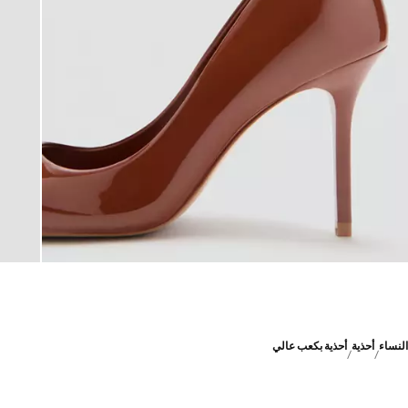
النساء
أحذية
أحذية بكعب عالي