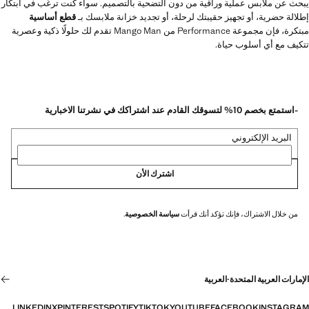
يبحث عن ملابس عملية وراقية من دون التضحية بالتصميم. سواء كنت ترغب في ابتكار
إطلالة حضرية، أو تجهيز حقيبتك لرحلة، أو تجديد خزانة ملابسك بـ
قطع أساسية
مبتكرة، فإن مجموعة Performance من Mango Man تقدم لك حلولًا ذكية وعصرية
تتكيف مع أي أسلوب حياة.
-استمتع بخصم 10% لتسوقك القادم عند اشتراكك في نشرتنا الاخبارية
البريد الإلكتروني
اشترك الأن
من خلال الاشتراك، فإنك تؤكد أنك قرأت
سياسة الخصوصية
.
الإمارات العربية المتحدة
·
العربية
LINKEDIN
X
PINTEREST
SPOTIFY
TIKTOK
YOUTUBE
FACEBOOK
INSTAGRAM