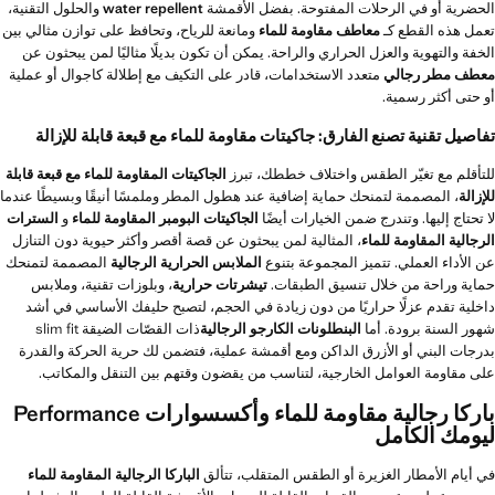
الحضرية أو في الرحلات المفتوحة. بفضل الأقمشة
water repellent
والحلول التقنية،
تعمل هذه القطع كـ
معاطف مقاومة للماء
ومانعة للرياح، وتحافظ على توازن مثالي بين
الخفة والتهوية والعزل الحراري والراحة. يمكن أن تكون بديلًا مثاليًا لمن يبحثون عن
معطف مطر رجالي
متعدد الاستخدامات، قادر على التكيف مع إطلالة كاجوال أو عملية
أو حتى أكثر رسمية.
تفاصيل تقنية تصنع الفارق: جاكيتات مقاومة للماء مع قبعة قابلة للإزالة
للتأقلم مع تغيّر الطقس واختلاف خططك، تبرز
الجاكيتات المقاومة للماء مع قبعة قابلة
للإزالة
، المصممة لتمنحك حماية إضافية عند هطول المطر وملمسًا أنيقًا وبسيطًا عندما
لا تحتاج إليها. وتندرج ضمن الخيارات أيضًا
الجاكيتات البومبر المقاومة للماء
و
السترات
الرجالية المقاومة للماء
، المثالية لمن يبحثون عن قصة أقصر وأكثر حيوية دون التنازل
عن الأداء العملي. تتميز المجموعة بتنوع
الملابس الحرارية الرجالية
المصممة لتمنحك
حماية وراحة من خلال تنسيق الطبقات.
تيشرتات حرارية
، وبلوزات تقنية، وملابس
داخلية تقدم عزلًا حراريًا من دون زيادة في الحجم، لتصبح حليفك الأساسي في أشد
شهور السنة برودة. أما
البنطلونات الكارجو الرجالية
ذات القصّات الضيقة slim fit
بدرجات البني أو الأزرق الداكن ومع أقمشة عملية، فتضمن لك حرية الحركة والقدرة
على مقاومة العوامل الخارجية، لتناسب من يقضون وقتهم بين التنقل والمكاتب.
باركا رجالية مقاومة للماء وأكسسوارات Performance
ليومك الكامل
في أيام الأمطار الغزيرة أو الطقس المتقلب، تتألق
الباركا الرجالية المقاومة للماء