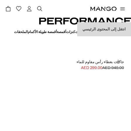
انتقل إلى المحتوى الرئيسي
PERFORMANC
كلها
جاكيتات
أقمصة بولو
بنطلونات
بلوزات
كنزات
أقمصة
أقمصة طويلة الأكمام
الملحقات
إضافة
جاكيت بغطاء رأس مقاوم للماء
AED 299.00
AED 949.00
السعر الحالي [AED 299.00 ]
السعر الأول محذوف [AED 949.00 ]