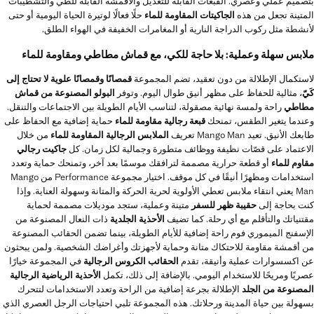
بتصميم عملي وعصري. القبعات القابلة للتعديل والأقمشة القابلة للطي والتشطيبات
المتينة تجعل من هذه
الجاكيتات المقاومة للماء
حلًا فعالًا لوتيرة الحياة اليومية أو حتى
لأنشطة مثل ركوب الدراجة النارية أو المغامرات الخفيفة في الهواء الطلق.
ملابس سهلة وعملية: بلا حاجة للكي، مع قماش مطاطي ومقاومة للماء
لاستكمال الإطلالة من دون تعقيد، تضم المجموعة
قمصانًا وقمصانًا علوية لا تحتاج إلى
كَيّ
، مثالية للحفاظ على مظهر أنيق طوال اليوم. وتوفر
البولو المصنوعة من قماش
مطاطي
راحة ولمسة نهائية مصقولة، لتناسب الأيام الطويلة بين الاجتماعات والتنقل.
وعندما يتغير الطقس، تمنحك
قبعة رجالية مقاومة للماء
حماية إضافية مع الحفاظ على
طابعك الأنيق. تعيد Mango Man تعريف
الملابس الرجالية المقاومة للماء
من خلال
الاعتماد على قصّات نظيفة ووظائف متطورة وجمالية لكل زمان. كل
جاكيت رجالي
مقاوم للماء
أو قطعة حرارية مصممة لترافقك موسمًا بعد آخر، وتمنحك حماية وتعدد
استخدامات ومظهرًا أنيقًا في كل موقف. اختيار مجموعة Performance من Mango
Man يعني انتقاء ملابس تعطي الأولوية لحرية الحركة والمتانة وسهولة العناية. وإذا
كنت بحاجة إلى
حقيبة ظهر للسفر
متينة وعملية، ستجد موديلات مصممة لحماية
مقتنياتك والتأقلم مع أي رحلة. كما تضيف
الأحذية الجلدية
ذات النعال المصنوعة من
الإسفنج الميموري فوم راحة إضافية للأيام الطويلة، بينما تضمن الحقائب المصنوعة
من أقمشة مقاومة للاحتكاك متانة وحماية لأجهزتك وأغراضك الشخصية. ولمن يبحثون
عن اكسسوارات عملية وأنيقة، تقدم
الحقائب الكروس الرجالية
في المجموعة خيارًا
عصريًا ومريحًا للاستخدام اليومي. بالإضافة إلى ذلك، تكمل
الأحذية الرياضية الرجالية
المصنوعة من الجلد
الإطلالة بجرعة إضافية من الراحة وتعدد الاستخدامات لتتحرك
بسهولة بين حياة المدينة ورحلاتك. هذه المجموعة تلبي احتياجات الرجل العصري الذي