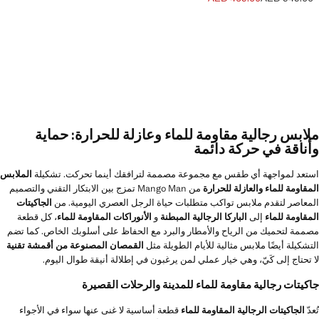
السعر الحالي [AED 469.00 ]
السعر الأول محذوف [AED 949.00 ]
ملابس رجالية مقاومة للماء وعازلة للحرارة: حماية
وأناقة في حركة دائمة
استعد لمواجهة أي طقس مع مجموعة مصممة لترافقك أينما تحركت. تشكيلة
الملابس
المقاومة للماء والعازلة للحرارة
من Mango Man تمزج بين الابتكار التقني والتصميم
المعاصر لتقدم ملابس تواكب متطلبات حياة الرجل العصري اليومية. من
الجاكيتات
المقاومة للماء
إلى
الباركا الرجالية المبطنة
و
الأنوراكات المقاومة للماء
، كل قطعة
مصممة لتحميك من الرياح والأمطار والبرد مع الحفاظ على أسلوبك الخاص. كما تضم
التشكيلة أيضًا ملابس مثالية للأيام الطويلة مثل
القمصان المصنوعة من أقمشة تقنية
لا تحتاج إلى كَيّ، وهي خيار عملي لمن يرغبون في إطلالة أنيقة طوال اليوم.
جاكيتات رجالية مقاومة للماء للمدينة والرحلات القصيرة
تُعدّ
الجاكيتات الرجالية المقاومة للماء
قطعة أساسية لا غنى عنها سواء في الأجواء