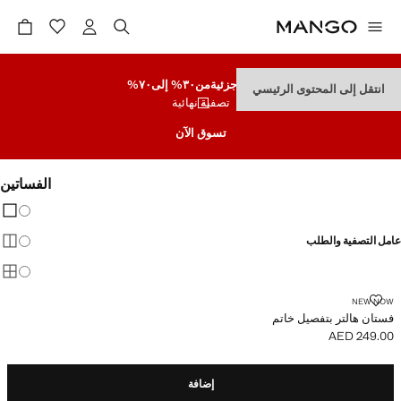
تنزيلات جزئية
من٣٠% إلى٧٠%
انتقل إلى المحتوى الرئيسي
تصفية نهائية
تسوق الآن
الفساتين
تغيير 
عرض
عامل التصفية والطلب
عرض
عرض
فستان هالتر بتفصيل خاتم
NEW NOW
فستان هالتر بتفصيل خاتم
AED 249.00
السعر الحالي [AED 249.00 ]
إضافة