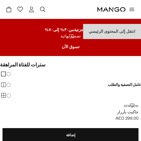
تنزيلات جزئية
من٣٠% إلى٧٠%
انتقل إلى المحتوى الرئيسي
تصفية نهائية
تسوق الآن
سترات للفتاة المراهقة
تغيير 
عرض
عامل التصفية والطلب
عرض
عرض
جاكيت بأزرار
NEW NOW
جاكيت بأزرار
AED 299.00
السعر الحالي [AED 299.00 ]
إضافة