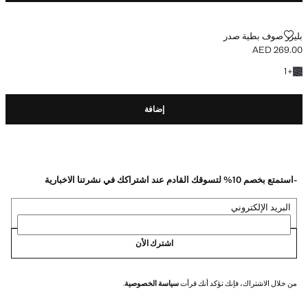
بليزر صوف بطية صدر
بليزر صوف بطية صدر
AED 269.00
السعر الحالي [AED 269.00 ]
+ لون آخر
1
+
إضافة
-استمتع بخصم 10% لتسوقك القادم عند اشتراكك في نشرتنا الاخبارية
البريد الإلكتروني
اشترك الأن
من خلال الاشتراك، فإنك تؤكد أنك قرأت
سياسة الخصوصية
.