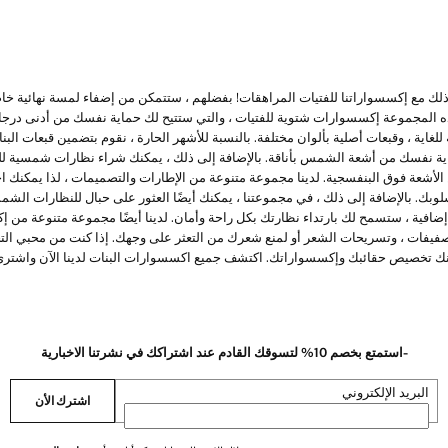
ك مع إكسسواراتنا للفتيات المراهقات! بفضلهم ، ستتمكن من إضفاء لمسة نهائية خاص
ذه المجموعة إكسسوارات شتوية للفتيات ، والتي ستتيح لك حماية نفسك من أدنى درجا
 للغاية ، وقبعات أصلية بألوان مختلفة. بالنسبة للأشهر الحارة ، نقوم بتضمين قبعات ال
اية نفسك من أشعة الشمس بأناقة. بالإضافة إلى ذلك ، يمكنك شراء نظارات شمسية للبن
الأشعة فوق البنفسجية. لدينا مجموعة متنوعة من الإطارات والتصميمات ، لذا يمكنك ا
بك. بالإضافة إلى ذلك ، في مجموعتنا ، يمكنك أيضًا العثور على حبال للنظارات الشمس
إضافية ، ستسمح لك بارتداء نظارتك بكل راحة وأمان. لدينا أيضًا مجموعة متنوعة من
 للتصفيفات ، وتسريحات الشعر أو لمنع شعرك من التعثر على وجهك. إذا كنت من محبي الت
نك تخصيص حقائبك وإكسسواراتك. اكتشف جميع اكسسوارات البنات لدينا الآن واشتري 
-استمتع بخصم 10% لتسوقك القادم عند اشتراكك في نشرتنا الاخبارية
البريد الإلكتروني
اشترك الأن