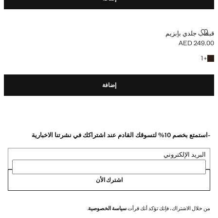
قبقاب جلدي بإبزيم
قبقاب جلدي بإبزيم
AED 249.00
السعر الحالي [AED 249.00 ]
+ لون آخر
1
+
إضافة
-استمتع بخصم 10% لتسوقك القادم عند اشتراكك في نشرتنا الاخبارية
البريد الإلكتروني
اشترك الأن
من خلال الاشتراك، فإنك تؤكد أنك قرأت
سياسة الخصوصية
.