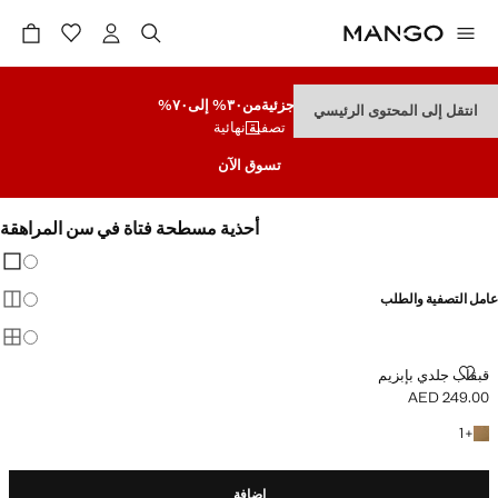
تنزيلات جزئية
من٣٠% إلى٧٠%
انتقل إلى المحتوى الرئيسي
تصفية نهائية
تسوق الآن
أحذية مسطحة فتاة في سن المراهقة
تغيير 
عرض
عامل التصفية والطلب
عرض
عرض
قبقاب جلدي بإبزيم
قبقاب جلدي بإبزيم
AED 249.00
السعر الحالي [AED 249.00 ]
+ لون آخر
1
+
إضافة