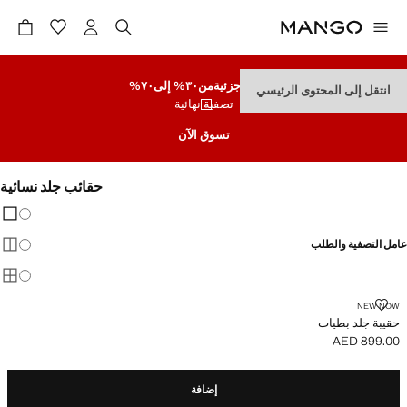
تنزيلات جزئية
من٣٠% إلى٧٠%
انتقل إلى المحتوى الرئيسي
تصفية نهائية
تسوق الآن
حقائب جلد نسائية
تغيير 
عرض
عامل التصفية والطلب
عرض
عرض
حقيبة جلد بطيات
NEW NOW
حقيبة جلد بطيات
AED 899.00
السعر الحالي [AED 899.00 ]
إضافة