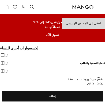
تنزيلات جزئية
من٣٠% إلى٧٠%
انتقل إلى المحتوى الرئيسي
تصفية نهائية
تسوق الآن
إكسسوارات أخرى للنساء
تغيير 
عرض
عامل التصفية والطلب
عرض
عرض
طقم من 3 بروشات متناسقة
طقم من 3 بروشات متناسقة
AED 119.00
السعر الحالي [AED 119.00 ]
إضافة