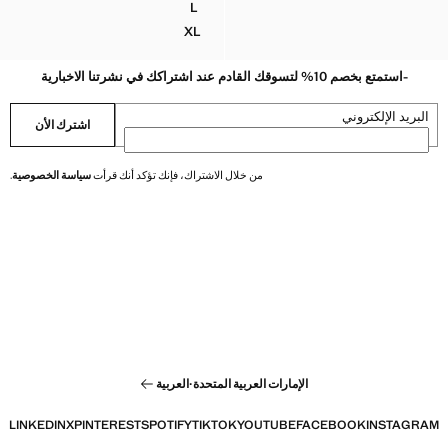
L
حزمة من سروالين داخليين
XL
حزمة من سروالين داخليين
-استمتع بخصم 10% لتسوقك القادم عند اشتراكك في نشرتنا الاخبارية
البريد الإلكتروني
اشترك الأن
من خلال الاشتراك، فإنك تؤكد أنك قرأت
سياسة الخصوصية
.
الإمارات العربية المتحدة
·
العربية
LINKEDIN
X
PINTEREST
SPOTIFY
TIKTOK
YOUTUBE
FACEBOOK
INSTAGRAM