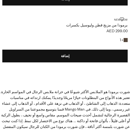
برمودا من مزيج قطن وليوسيل بكسرات
NEW NOW
برمودا من مزيج قطن وليوسيل بكسرات
AED 299.00
السعر الحالي [AED 299.00 ]
+ لون آخر
1
+
إضافة
شورت برمودا هو الملابس الأكثر شيوعًا في خزانة ملابس الرجال في المواسم الحارة.
تعتبر هذه الأنواع من البنطلونات خيارًا مريحًا وجديدًا يمكنك ارتدائه في مناسبات
متعددة: الذهاب إلى الشاطئ ، أو الذهاب في نزهة على الأقدام ، أو الذهاب إلى عشاء
غير رسمي ، وما إلى ذلك. في Mango Man قمنا بتوسيع مجموعتنا من السراويل
القصيرة الرجالية لتشمل أحدث صيحات الموسم. مقاس واسع أو نحيف ، بطول الركبة
أو أعلى قليلاً ، بألوان فاتحة أو داكنة ... هناك نوع من الاختصار لكل نمط. إذا كنت تبحث
عن شورت بلمسة أكثر أناقة ، فإن شورت برمودا من الكتان للرجال سيكون المفضل