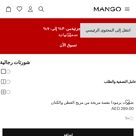
تنزيلات جزئية
من٣٠% إلى٧٠%
انتقل إلى المحتوى الرئيسي
تصفية نهائية
تسوق الآن
شورتات رجالية
تغيير 
عرض
عامل التصفية والطلب
عرض
عرض
شورت برمودا بقصة مريحة من مزيج القطن والكتان
شورت برمودا بقصة مريحة من مزيج القطن والكتان
AED 299.00
السعر الحالي [AED 299.00 ]
+ لون آخر
1
+
إضافة