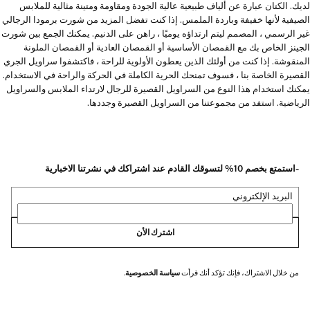
لديك. الكتان عبارة عن ألياف طبيعية عالية الجودة ومقاومة ومتينة مثالية للملابس
الصيفية لأنها خفيفة وباردة الملمس. إذا كنت تفضل المزيد من شورت برمودا الرجالي
غير الرسمي ، المصمم ليتم ارتداؤه يوميًا ، راهن على الدنيم. يمكنك الجمع بين شورت
الجينز الخاص بك مع القمصان الأساسية أو القمصان العادية أو القمصان الملونة
المنقوشة. إذا كنت من أولئك الذين يعطون الأولوية للراحة ، فاكتشفوا سراويل الجري
القصيرة الخاصة بنا ، فسوف تمنحك الحرية الكاملة في الحركة والراحة في الاستخدام.
يمكنك استخدام هذا النوع من السراويل القصيرة للرجال لارتداء الملابس والسراويل
الرياضية. استفد من مجموعتنا من السراويل القصيرة وجددها.
-استمتع بخصم 10% لتسوقك القادم عند اشتراكك في نشرتنا الاخبارية
البريد الإلكتروني
اشترك الأن
من خلال الاشتراك، فإنك تؤكد أنك قرأت
سياسة الخصوصية
.