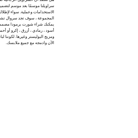
سراويلنا موسمًا بعد موسم لتضمين
الاستخدامات وعملية. سواء لإطلال
المجموعة ، سوف تجد سروال تشينو 
يمكنك شراء شورت برمودا مصمم خصيص
أسود ، رمادي ، أزرق ، إكرو أو أح
ومزيج البوليستر وغيرها. لكوننا لبا
الآن وادمجه مع جميع ملابسك.