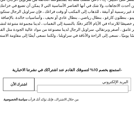
 أحدث الاتجاهات. ولا شك في أنها العناصر الأساسية التي لا يمكن أن تضيع في خزانتك
ة غير رسمية أو أنيقة ، للذهاب إلى المكتب أو وقت فراغك ، فإن سراويل الرجال ستك
، بنطلون كارغو ، بنطال رياضي ، بنطال عادي أو نحيف ، وأساسيات خالدة. بالإضافة إ
ًا للارتداء في الأيام الأكثر دفئًا. بالنسبة إلى النغمات ، لدينا مجموعة متنوعة لتش
مر غامق ، أصفر وبرتقالي. سراويل الرجال لدينا مصنوعة من مواد عالية الجودة مثل ال
سًا يوميًا ، نسعى إلى الراحة والأناقة في سراويلنا ، ولكننا نسعى أيضًا إلى مقاومة الا
-استمتع بخصم 10% لتسوقك القادم عند اشتراكك في نشرتنا الاخبارية
البريد الإلكتروني
اشترك الأن
من خلال الاشتراك، فإنك تؤكد أنك قرأت
سياسة الخصوصية
.