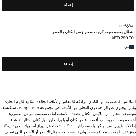
إضافة
بنطال بقصة ضيقة كروب مصنوع من الكتان والقطن
NEW NOW
بنطال بقصة ضيقة كروب مصنوع من الكتان والقطن
AED 299.00
السعر الحالي [AED 299.00 ]
+6 المزيد من الألوان
6
+
إضافة
الملابس المصنوعة من الكتان مرادفة للانتعاش والأناقة الخالدة، مثالية للأيام الحارة
ولمن يبحثون عن الراحة دون التخلي عن الأناقة. في مجموعة Mango Man، ستكتشف
مجموعة مختارة من ملابس الكتان متعددة الاستخدامات مصممة للرجل العصري:
أقمصة بقصة مريحة مع أقمصة قطن كتان أو بلوزات ليوسيل كتان، مثالية لإنشاء
إطلالات غير رسمية ولكن بلمسة راقية. إذا كنت تبحث عن إبراز أسلوبك الفريد، يمكنك
دمج هذه الملابس مع أقمصة بألوان نابضة بالحياة مثل الأصفر أو الأخضر التي تضيف