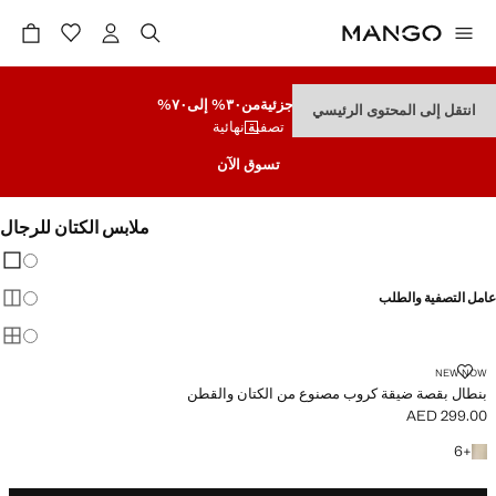
تنزيلات جزئية
من٣٠% إلى٧٠%
انتقل إلى المحتوى الرئيسي
تصفية نهائية
تسوق الآن
ملابس الكتان للرجال
تغيير 
عرض
عامل التصفية والطلب
عرض
عرض
بنطال بقصة ضيقة كروب مصنوع من الكتان والقطن
NEW NOW
بنطال بقصة ضيقة كروب مصنوع من الكتان والقطن
AED 299.00
السعر الحالي [AED 299.00 ]
+6 المزيد من الألوان
6
+