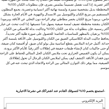
أكثر عصرية. إذا كنت تفضل تصميماً بملمس بصري، فإن بنطلونات الكتان 100%
المخططة بديل بشخصية مميزة. ولمسة نهائية أكثر انسيابية وعصرية، يجمع البنطلون
المستقيم من مزيج الكتان والليوسيل بين الانسدال والتهوية. في الأيام الحارة بشكل
خاص، برمودا مزيج الكتان بخصر مطاطي توفر الراحة دون التخلي عن الأناقة، وبرمودا
الكتان بنقشة مخططة تضيف لمسة صيفية يسهل جداً تنسيقها. إذا كنت تبحث عن خيار
أكثر رسمية، فإن بنطلونات بدلة من الكتان 100% وجاكيت بدلة كلاسيكي من الكتان
100% يرتقيان بالمظهر للمناسبات الخاصة؛ للحصول على صورة ظلية أكثر تحديداً،
يحافظ جاكيت البدلة الكلاسيكي الضيق من الكتان والليوسيل على الأناقة بلمسة أكثر
حداثة. أكمل خزانة الملابس بقطع أساسية مثل بولو كتان ضيق، أو أقمصة كتان ضيقة،
أو حتى جاكيتات كتان لإنشاء طبقات خفيفة في إطلالات أكثر رقياً. للأيام الأكثر برودة،
يمكن أن يكون القميص الحراري تحت ملابس الكتان الحل المثالي للحفاظ على الراحة
دون فقدان الأناقة. اكتشف كيف يمكن لملابس الكتان للرجال أن تحول إطلالاتك
الصيفية، مما يوفر ذلك التوازن المثالي بين الراحة والاتجاه الذي تبحث عنه في كل
موسم.
-استمتع بخصم 10% لتسوقك القادم عند اشتراكك في نشرتنا الاخبارية
البريد الإلكتروني