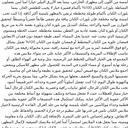
لمسة من اللون إلى مظهرك الخارجي، بينما يعد الأزرق النيلي خياراً آمناً لمن يفضلون
البساطة. بلوزات الكتان 100% بأكمام قصيرة خيار لا يخيب للطقس الحار، بينما
بلوزات الكتان بأكمام طويلة مخططة ترتقي بالمظهر بلمسة أكثر أناقة. إذا كنت تحب
لمسة نهائية مختلفة، فإن بلوزات الكتان بياقة ماو تضفي طابعاً عصرياً وبسيطاً. لتحقيق
التوازن بين البنية والراحة، يمكنك التبديل بين بلوزة كتان وبلوزة بقصة عادية من مزيج
الكتان أو بلوزة كتان بقصة عادية من القطن بنقشة مخططة، حسب الخطة ومستوى
الرسمية الذي تبحث عنه. عندما يحل المساء، أضف طبقة خفيفة دون فقدان الانتعاش:
قمصان علوية من الكتان المخطط أو قمصان علوية من الكتان 100% تعمل بشكل
رائع فوق الأقمصة. لمزيد من الراحة مع لمسة راقية، سترة محبوكة رفيعة من الكتان
تناسب الإطلالات المريحة والتنسيقات الأكثر عناية على حد سواء. ملابس هذه
المجموعة هي الخيار المثالي للخطط غير الرسمية، مثل وجبة في الهواء الطلق، أو
رحلة نهاية أسبوع، أو مساء للتنزه في المدينة. للحصول على مظهر كلاسيكي ومنعش،
اجمع ملابس الكتان مع قميص أبيض، لتحقيق صورة نظيفة وأنيقة في أي مناسبة.
تصميمها المريح والنسيج الخفيف يجعلها مريحة بشكل خاص، مما يسمح بحرية الحركة
والتهوية طوال اليوم. إذا كنت تفضل أسلوباً أكثر عصرية وحداثة، اختر قميصاً أسود
تحت ملابس الكتان للرجال، لخلق تباينات راقية وعصرية. ملابس الكتان للرجال أيضاً
خيار ممتاز للعطلات، حيث لا تشغل مساحة وتتكيف بسهولة مع أنماط مختلفة، من
الأكثر عفوية إلى الأكثر عناية. يمكنك استكمال هذه التنسيقات الأكثر عفوية بقلنسوة
قطنية وحذاء موكاسين من الجلد بلمسة نهائية من جلد الغزال. الفائدة الرئيسية لاختيار
ملابس الكتان تكمن في قدرتها على تنظيم درجة حرارة الجسم، والحفاظ على
الانتعاش، وتوفير إحساس ناعم على البشرة. بالإضافة إلى ذلك، الكتان مادة مقاومة
ومتينة، مما يجعل هذه الملابس استثماراً آمناً لخزانة ملابسك الصيفية. لإكمال المظهر،
اختر بنطلون كتان 100% أو بنطلونات ضيقة من الكتان إذا كنت تبحث عن صورة ظلية