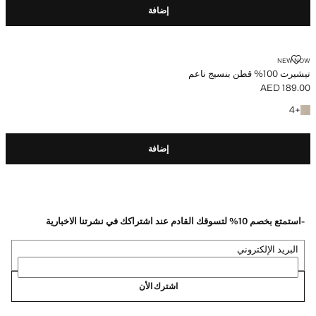
إضافة
تيشيرت 100% قطن بنسيج ناعم
NEW NOW
تيشيرت 100% قطن بنسيج ناعم
AED 189.00
السعر الحالي [AED 189.00 ]
+4 المزيد من الألوان
4
+
إضافة
-استمتع بخصم 10% لتسوقك القادم عند اشتراكك في نشرتنا الاخبارية
البريد الإلكتروني
اشترك الأن