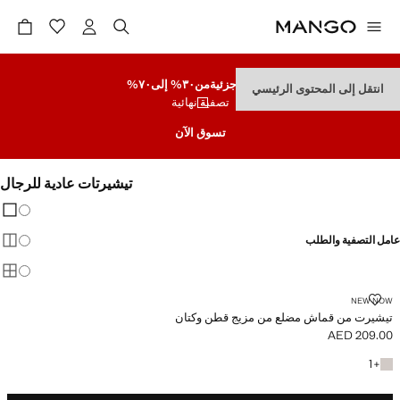
تنزيلات جزئية
من٣٠% إلى٧٠%
انتقل إلى المحتوى الرئيسي
تصفية نهائية
تسوق الآن
تيشيرتات عادية للرجال
تغيير 
عرض
عامل التصفية والطلب
عرض
عرض
تيشيرت من قماش مضلع من مزيج قطن وكتان
NEW NOW
تيشيرت من قماش مضلع من مزيج قطن وكتان
AED 209.00
السعر الحالي [AED 209.00 ]
+ لون آخر
1
+