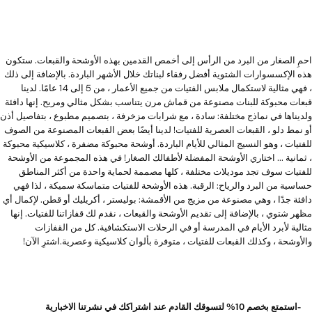
احمِ الصغار من البرد من الرأس إلى أخمص القدمين بهذه الأوشحة والقبعات. ستكون
هذه الإكسسوارات الشتوية أفضل رفقاء لبناتك خلال الأشهر الباردة. بالإضافة إلى ذلك
، فهي مثالية لاستكمال ملابس الفتيات من جميع الأعمار ، من 5 إلى 14 عامًا. لدينا
قبعات محبوكة للبنات مصنوعة من قماش مرن يتناسب بشكل مثالي ومريح. إنها دافئة
ولديناها في نماذج مختلفة: سادة ، مع شرابات مزخرفة ، بتصميم مطبوع ، بتفاصيل أذن
أو نمط دلو ، القبعات العصرية للفتيات! لدينا أيضًا بعض القبعات المصنوعة من الصوف
للفتيات ، وهو النسيج المثالي للأيام الباردة. أوشحة محبوكة مضفرة ، كلاسيكية محبوكة
، ثمانية ... اختاري الأوشحة المفضلة لأطفالك الصغار! في هذه المجموعة من الأوشحة
للفتيات سوف تجد موديلات مختلفة ، كلها مصممة لحماية واحدة من أكثر المناطق
حساسية من البرد والرياح: الرقبة. هذه الأوشحة للفتيات متماسكة سميكة ، لذا فهي
دافئة جدًا ، وهي مصنوعة من مزيج من الأقمشة: بوليستر ، أكريليك أو قطن. لإكمال أي
مظهر شتوي ، بالإضافة إلى تقديم الأوشحة والقبعات ، نقدم لك قفازاتنا للفتيات. إنها
مثالية لأبرد الأيام في المدرسة أو في الرحلات الاستكشافية. كل من القفازات
والأوشحة ، وكذلك القبعات للفتيات ، متوفرة بألوان كلاسيكية وعصرية.اشترِ الآن!
-استمتع بخصم 10% لتسوقك القادم عند اشتراكك في نشرتنا الاخبارية