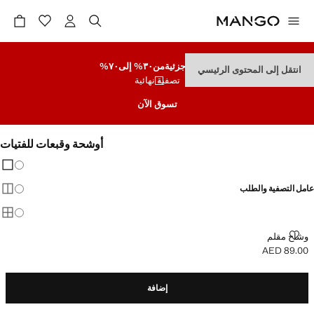
تنزيلات جزئية
من٣٠% إلى٧٠%
انتقل إلى المحتوى الرئيسي
تصفية نهائية
تسوق الآن
أوشحة وقبعات للفتيات
تغيير 
عرض
عامل التصفية والطلب
عرض
عرض
وشاح مقلم
وشاح مقلم
AED 89.00
السعر الحالي [AED 89.00 ]
إضافة