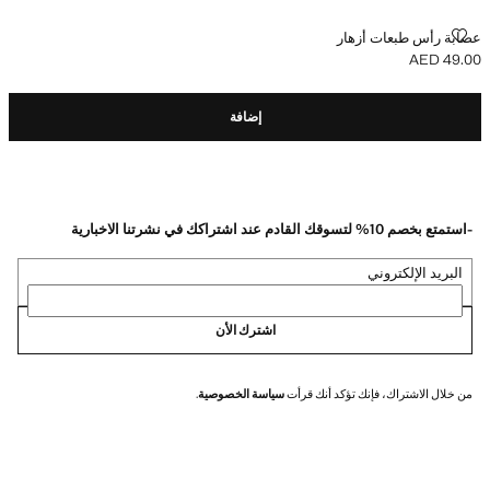
عصابة رأس طبعات أزهار
عصابة رأس طبعات أزهار
AED 49.00
السعر الحالي [AED 49.00 ]
إضافة
-استمتع بخصم 10% لتسوقك القادم عند اشتراكك في نشرتنا الاخبارية
البريد الإلكتروني
اشترك الأن
من خلال الاشتراك، فإنك تؤكد أنك قرأت
سياسة الخصوصية
.