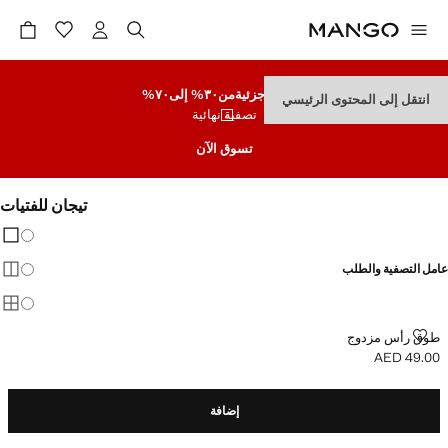
تنزيلات جزئية
من٣٠% إلى٧٠%
انتقل إلى المحتوى الرئيسي
تصفية نهائية
تسوق الآن
تيجان للفتيات
تغيير 
عرض
عامل التصفية والطلب
عرض
عرض
طوق رأس مزدوج
طوق رأس مزدوج
AED 49.00
السعر الحالي [AED 49.00 ]
إضافة