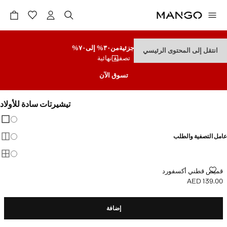
تنزيلات جزئية
من٣٠% إلى٧٠%
انتقل إلى المحتوى الرئيسي
تصفية نهائية
تسوق الآن
تيشيرتات سادة للأولاد
تغيير 
عرض
عامل التصفية والطلب
عرض
عرض
قميص قطني أكسفورد
قميص قطني أكسفورد
AED 139.00
السعر الحالي [AED 139.00 ]
إضافة