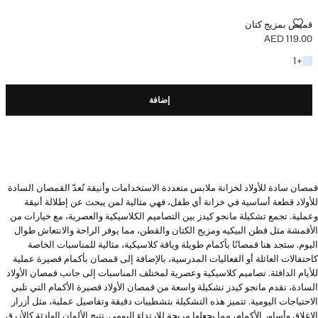
قميص بمزيج كتان
قميص بمزيج كتان
AED 119.00
السعر الحالي [AED 119.00 ]
+ لون آخر
1
+
إضافة
قمصان سادة للأولاد لخزانة ملابس متعددة الاستخدامات وأنيقة تُعدّ القمصان السادة
للأولاد قطعة أساسية في خزانة أي طفل، فهي مثالية لمن يبحث عن إطلالة أنيقة
وعملية. تجمع تشكيلة مانجو كيدز بين التصاميم الكلاسيكية والعصرية، مع خيارات من
الأقمشة مثل قطن البيكيه ومزيج الكتان والقطن، مما يوفر الراحة والانتعاش طوال
اليوم. ستجد هنا قمصانًا بأكمام طويلة وياقة كلاسيكية، مثالية للمناسبات الخاصة
كاحتفالات العائلة أو الفعاليات المدرسية، بالإضافة إلى قمصان بأكمام قصيرة عملية
للأيام الدافئة. تصاميم كلاسيكية وعصرية لمختلف المناسبات إلى جانب قمصان الأولاد
السادة، تقدم مانجو كيدز تشكيلة واسعة من قمصان الأولاد قصيرة الأكمام التي تلبي
الاحتياجات اليومية. تتميز هذه التشكيلة بتشطيبات دقيقة وتفاصيل عملية، مثل أزرار
الإغلاق وأساور الأكمام، مما يجعلها مريحة للارتداء اليومي. تتيح الألوان الهادئة كالأزرق