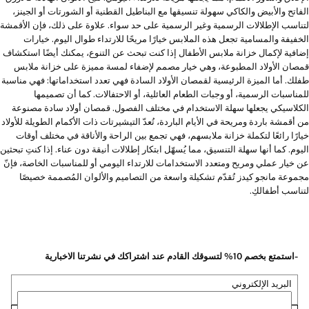
الفاتح والأبيض والكاكي سهولة تنسيقها مع البناطيل القطنية أو الشورتات أو الجينز،
لتناسب الإطلالات الرسمية وغير الرسمية على حد سواء. علاوة على ذلك، فإن الأقمشة
الخفيفة والمسامية تجعل هذه الملابس خيارًا مريحًا للارتداء طوال اليوم. خيارات
إضافية لإكمال خزانة ملابس الأطفال إذا كنت تبحث عن التنوع، يمكنك أيضًا استكشاف
قمصان الأولاد المطبوعة، وهي خيار مصمم لإضفاء لمسة مميزة على خزانة ملابس
طفلك. أما الميزة الرئيسية لقمصان الأولاد السادة فهي تعدد استخداماتها: فهي مناسبة
للمناسبات الرسمية، أو وجبات الطعام العائلية، أو الاحتفالات. كما أن تصميمها
الكلاسيكي يجعلها سهلة الاستخدام في مختلف الفصول. قمصان أولاد سادة مصنوعة
من أقمشة باردة ومريحة في الأيام الباردة، تُعدّ التيشيرتات ذات الأكمام الطويلة للأولاد
خيارًا رائعًا لتكملة خزانة ملابسهم، فهي تجمع بين الراحة والأناقة في مختلف أوقات
اليوم. كما أنها سهلة التنسيق، مما يُسهّل ابتكار إطلالات أنيقة دون عناء. إذا كنتِ تبحثين
عن خيار عملي ومريح ومتعدد الاستخدامات للارتداء اليومي أو للمناسبات الخاصة، فإنّ
مجموعة مانجو كيدز تُقدّم تشكيلة واسعة من التصاميم والألوان المُصممة خصيصًا
لتناسب أطفالكِ.
-استمتع بخصم 10% لتسوقك القادم عند اشتراكك في نشرتنا الاخبارية
البريد الإلكتروني