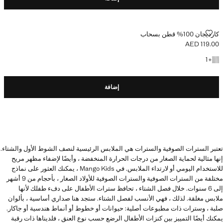
كارديجان 100% قطن بسحاب
كارديجان 100% قطن بسحاب
AED 119.00
السعر الحالي [AED 119.00 ]
+ لون آخر
1
+
إضافة
تعتبر السترات الصوفية والسترات هي الملابس الرئيسية لنصف الشوط الأول والشتاء.
إنها مثالية لحماية الصغار من درجات الحرارة المنخفضة ، وأيضًا لإضفاء مظهر مريح
للاستخدام اليومي أو لارتداء الملابس. في Mango Kids ، يمكنك العثور على نماذج
مختلفة من السترات الصوفية والسترات الصوفية للأولاد الصغار ، بأحجام من 9 أشهر
إلى 6 سنوات. خلال فصل الشتاء ، تحافظ سترات الأطفال على دفء طفلك لأنها
ملابس مغلقة. لذلك ، فهي الأنسب لفصل الشتاء. ستجد هنا صداري أساسية ، بألوان
صلبة ، وسترات ذات مطبوعات أصلية: حيوانات أو خطوط أو أنماط هندسية أو جاكار.
يمكنك أيضًا التمييز بين كنزات الأطفال الرضع حسب نوع العنق ، فلديناها ذات رقبة