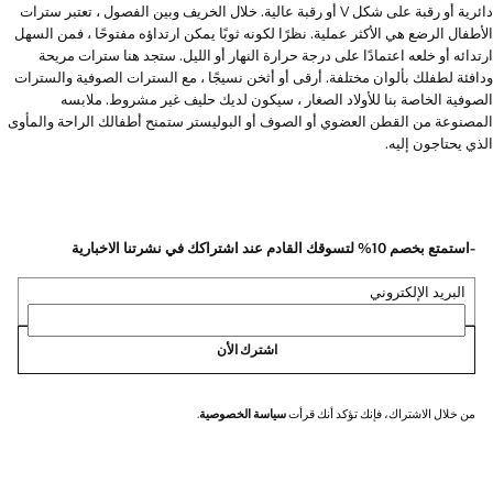
دائرية أو رقبة على شكل V أو رقبة عالية. خلال الخريف وبين الفصول ، تعتبر سترات
الأطفال الرضع هي الأكثر عملية. نظرًا لكونه ثوبًا يمكن ارتداؤه مفتوحًا ، فمن السهل
ارتدائه أو خلعه اعتمادًا على درجة حرارة النهار أو الليل. ستجد هنا سترات مريحة
ودافئة لطفلك بألوان مختلفة. أرقى أو أثخن نسيجًا ، مع السترات الصوفية والسترات
الصوفية الخاصة بنا للأولاد الصغار ، سيكون لديك حليف غير مشروط. ملابسه
المصنوعة من القطن العضوي أو الصوف أو البوليستر ستمنح أطفالك الراحة والمأوى
الذي يحتاجون إليه.
-استمتع بخصم 10% لتسوقك القادم عند اشتراكك في نشرتنا الاخبارية
البريد الإلكتروني
اشترك الأن
من خلال الاشتراك، فإنك تؤكد أنك قرأت
سياسة الخصوصية
.