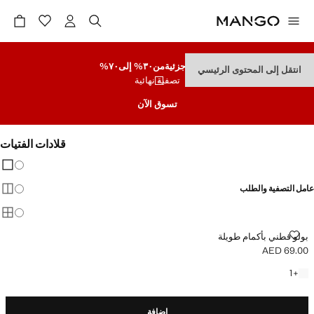
تنزيلات جزئية
من٣٠% إلى٧٠%
انتقل إلى المحتوى الرئيسي
تصفية نهائية
تسوق الآن
قلادات الفتيات
تغيير 
عرض
عامل التصفية والطلب
عرض
عرض
بولو قطني بأكمام طويلة
بولو قطني بأكمام طويلة
AED 69.00
السعر الحالي [AED 69.00 ]
+ لون آخر
1
+
إضافة