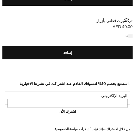
تي شيرت قطني بأزرار
تي شيرت قطني بأزرار
AED 49.00
السعر الحالي [AED 49.00 ]
+ لون آخر
1
+
إضافة
-استمتع بخصم 10% لتسوقك القادم عند اشتراكك في نشرتنا الاخبارية
البريد الإلكتروني
اشترك الأن
من خلال الاشتراك، فإنك تؤكد أنك قرأت
سياسة الخصوصية
.