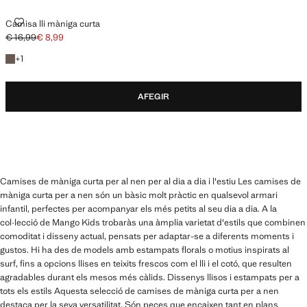
CAMISA LLI MÀNIGA CURTA
Camisa lli màniga curta
€ 16,99
€ 8,99
Preu inicial ratllat [€ 16,99 ]
Preu actual [€ 8,99 ]
+1 color
+
1
AFEGIR
Camises de màniga curta per al nen per al dia a dia i l'estiu Les camises de
màniga curta per a nen són un bàsic molt pràctic en qualsevol armari
infantil, perfectes per acompanyar els més petits al seu dia a dia. A la
col·lecció de Mango Kids trobaràs una àmplia varietat d'estils que combinen
comoditat i disseny actual, pensats per adaptar-se a diferents moments i
gustos. Hi ha des de models amb estampats florals o motius inspirats al
surf, fins a opcions llises en teixits frescos com el lli i el cotó, que resulten
agradables durant els mesos més càlids. Dissenys llisos i estampats per a
tots els estils Aquesta selecció de camises de màniga curta per a nen
destaca per la seva versatilitat. Són peces que encaixen tant en plans