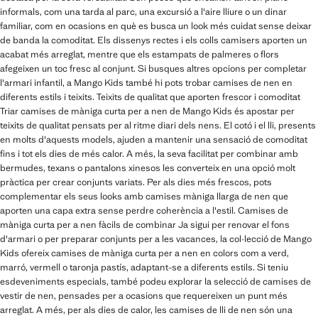
informals, com una tarda al parc, una excursió a l'aire lliure o un dinar
familiar, com en ocasions en què es busca un look més cuidat sense deixar
de banda la comoditat. Els dissenys rectes i els colls camisers aporten un
acabat més arreglat, mentre que els estampats de palmeres o flors
afegeixen un toc fresc al conjunt. Si busques altres opcions per completar
l'armari infantil, a Mango Kids també hi pots trobar camises de nen en
diferents estils i teixits. Teixits de qualitat que aporten frescor i comoditat
Triar camises de màniga curta per a nen de Mango Kids és apostar per
teixits de qualitat pensats per al ritme diari dels nens. El cotó i el lli, presents
en molts d'aquests models, ajuden a mantenir una sensació de comoditat
fins i tot els dies de més calor. A més, la seva facilitat per combinar amb
bermudes, texans o pantalons xinesos les converteix en una opció molt
pràctica per crear conjunts variats. Per als dies més frescos, pots
complementar els seus looks amb camises màniga llarga de nen que
aporten una capa extra sense perdre coherència a l'estil. Camises de
màniga curta per a nen fàcils de combinar Ja sigui per renovar el fons
d'armari o per preparar conjunts per a les vacances, la col·lecció de Mango
Kids ofereix camises de màniga curta per a nen en colors com a verd,
marró, vermell o taronja pastís, adaptant-se a diferents estils. Si teniu
esdeveniments especials, també podeu explorar la selecció de camises de
vestir de nen, pensades per a ocasions que requereixen un punt més
arreglat. A més, per als dies de calor, les camises de lli de nen són una