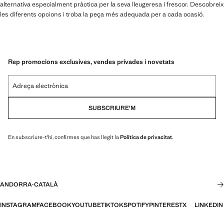
alternativa especialment pràctica per la seva lleugeresa i frescor. Descobreix
les diferents opcions i troba la peça més adequada per a cada ocasió.
Rep promocions exclusives, vendes privades i novetats
Adreça electrònica
SUBSCRIURE'M
En subscriure-t'hi, confirmes que has llegit la
Política de privacitat
.
ANDORRA
·
CATALÀ
INSTAGRAM
FACEBOOK
YOUTUBE
TIKTOK
SPOTIFY
PINTEREST
X
LINKEDIN