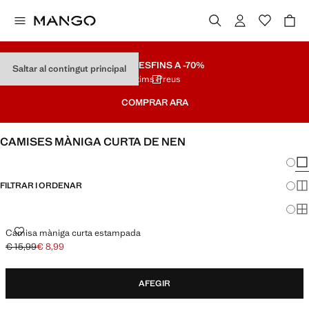
REBAIXES
FINS A -70%
Saltar al contingut principal
Últims Preus
COMPRAR ARA
CAMISES MÀNIGA CURTA DE NEN
Canvi
Mos
FILTRAR I ORDENAR
Mos
Mos
CAMISA MÀNIGA CURTA ESTAMPADA
Camisa màniga curta estampada
€ 15,99
€ 8,99
Preu inicial ratllat [€ 15,99 ]
Preu actual [€ 8,99 ]
AFEGIR