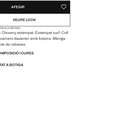
AFEGIR
DESAR COM A PREFERIT
VEURE LOOK
IS A LA BOTIGA
tó. Disseny estampat. Estampat surf. Coll
ncament davanter amb botons. Màniga
cte de rebaixes
OMPOSICIÓ I CURES
ITAT A BOTIGA