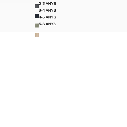
Preu actual [€ 15,99 ]
2-3 ANYS
Colors
TÓ
PANTALONS XINESOS COTÓ
3-4 ANYS
TÓ
PANTALONS XINESOS COTÓ
4-5 ANYS
TÓ
PANTALONS XINESOS COTÓ
5-6 ANYS
TÓ
PANTALONS XINESOS COTÓ