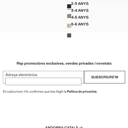
99 ]
Preu actual [€ 15,99 ]
2-3 ANYS
Colors
NS XINESOS COTÓ
PANTALONS XINESOS CO
3-4 ANYS
NS XINESOS COTÓ
PANTALONS XINESOS CO
4-5 ANYS
NS XINESOS COTÓ
PANTALONS XINESOS CO
5-6 ANYS
NS XINESOS COTÓ
PANTALONS XINESOS CO
Rep promocions exclusives, vendes privades i novetats
Adreça electrònica
SUBSCRIURE'M
En subscriure-t'hi, confirmes que has llegit la
Política de privacitat
.
ANDORRA
·
CATALÀ