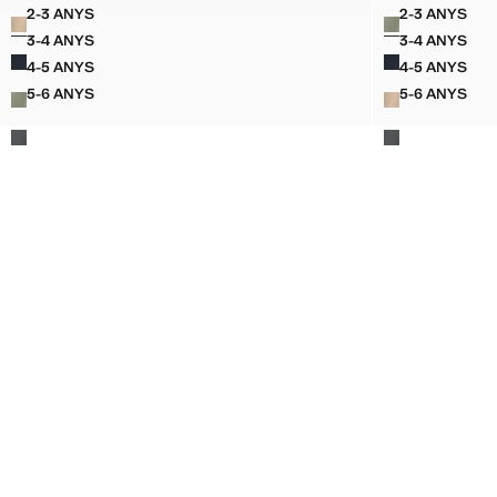
Preu actual [€ 15,99 ]
Preu actual [€ 15,
2-3 ANYS
2-3 ANYS
Colors
Colors
PANTALONS XINESOS COTÓ
PANTALO
3-4 ANYS
3-4 ANYS
PANTALONS XINESOS COTÓ
PANTALO
4-5 ANYS
4-5 ANYS
PANTALONS XINESOS COTÓ
PANTALO
5-6 ANYS
5-6 ANYS
PANTALONS XINESOS COTÓ
PANTALO