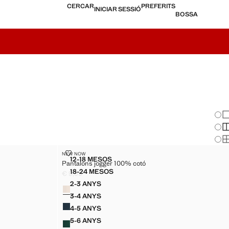
CERCAR
PREFERITS
INICIAR SESSIÓ
BOSSA
Canv
Mo
Mo
Mo
PANTALONS JOGGER 100% COTÓ
NEW NOW
Talles
12-18 MESOS
Pantalons jogger 100% cotó
ÀRREGA
PANTALONS JOGGER 100% COTÓ
18-24 MESOS
€ 9,99
ÀRREGA
PANTALONS JOGGER 100% COTÓ
Preu actual [€ 9,99 ]
2-3 ANYS
Colors
RREGA
PANTALONS JOGGER 100% COTÓ
3-4 ANYS
RREGA
PANTALONS JOGGER 100% COTÓ
4-5 ANYS
RREGA
PANTALONS JOGGER 100% COTÓ
5-6 ANYS
RREGA
PANTALONS JOGGER 100% COTÓ