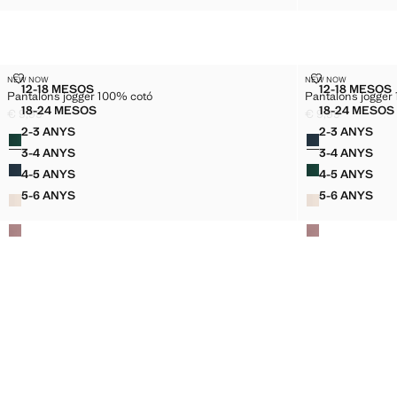
PANTALONS JOGGER 100% COTÓ
PANTALONS J
NEW NOW
NEW NOW
Talles
Talles
12-18 MESOS
12-18 MESOS
Pantalons jogger 100% cotó
Pantalons jogger
PANTALONS JOGGER 100% COTÓ
PANTA
18-24 MESOS
18-24 MESOS
€ 9,99
€ 9,99
PANTALONS JOGGER 100% COTÓ
PANTA
Preu actual [€ 9,99 ]
Preu actual [€ 9,9
2-3 ANYS
2-3 ANYS
Colors
Colors
PANTALONS JOGGER 100% COTÓ
PANTALO
3-4 ANYS
3-4 ANYS
PANTALONS JOGGER 100% COTÓ
PANTALO
4-5 ANYS
4-5 ANYS
PANTALONS JOGGER 100% COTÓ
PANTALO
5-6 ANYS
5-6 ANYS
PANTALONS JOGGER 100% COTÓ
PANTALO