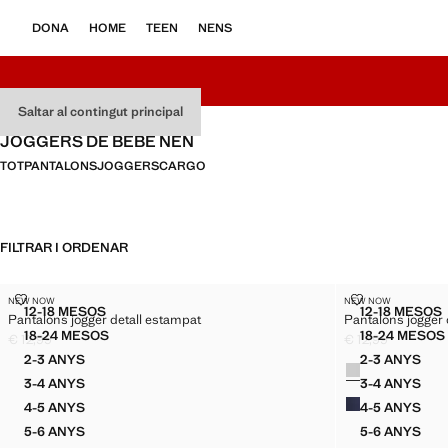
DONA
HOME
TEEN
NENS
Saltar al contingut principal
JOGGERS DE BEBÈ NEN
TOT
PANTALONS
JOGGERS
CARGO
FILTRAR I ORDENAR
PANTALONS JOGGER DETALL ESTAMPAT
PANTALONS 
NEW NOW
NEW NOW
Talles
Talles
12-18 MESOS
12-18 MESOS
Pantalons jogger detall estampat
Pantalons jogger 
PANTALONS JOGGER DETALL ESTAMPAT
PANTA
18-24 MESOS
18-24 MESOS
€ 12,99
€ 12,99
PANTALONS JOGGER DETALL ESTAMPAT
PANTA
Preu actual [€ 12,99 ]
Preu actual [€ 12,
2-3 ANYS
2-3 ANYS
Colors
PANTALONS JOGGER DETALL ESTAMPAT
PANTALO
3-4 ANYS
3-4 ANYS
PANTALONS JOGGER DETALL ESTAMPAT
PANTALO
4-5 ANYS
4-5 ANYS
PANTALONS JOGGER DETALL ESTAMPAT
PANTALO
5-6 ANYS
5-6 ANYS
PANTALONS JOGGER DETALL ESTAMPAT
PANTALO