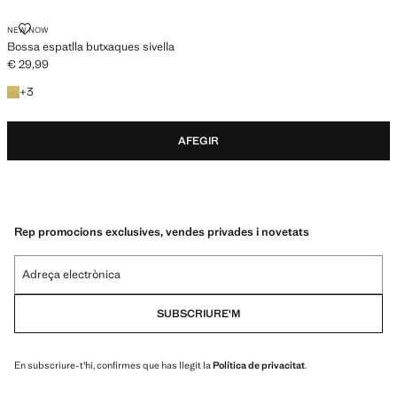
BOSSA ESPATLLA BUTXAQUES SIVELLA
NEW NOW
Bossa espatlla butxaques sivella
€ 29,99
Preu actual [€ 29,99 ]
+3 colors
+
3
AFEGIR
Rep promocions exclusives, vendes privades i novetats
Adreça electrònica
SUBSCRIURE'M
En subscriure-t'hi, confirmes que has llegit la
Política de privacitat
.