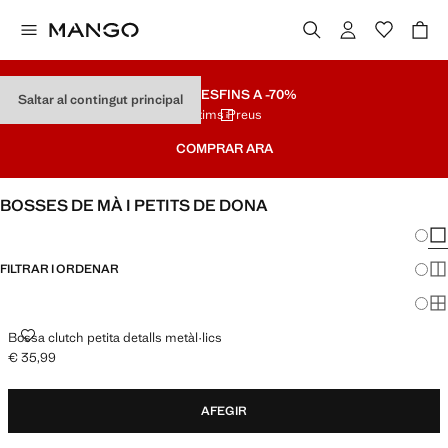
REBAIXES
FINS A -70%
Saltar al contingut principal
Últims Preus
COMPRAR ARA
BOSSES DE MÀ I PETITS DE DONA
Canvi
Mos
FILTRAR I ORDENAR
Mos
Mos
BOSSA CLUTCH PETITA DETALLS METÀL·LICS
Bossa clutch petita detalls metàl·lics
€ 35,99
Preu actual [€ 35,99 ]
AFEGIR