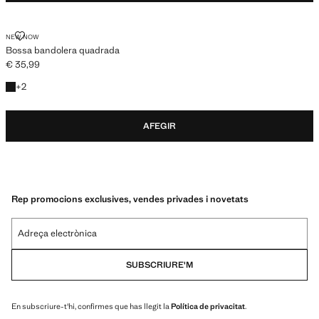
BOSSA BANDOLERA QUADRADA
NEW NOW
Bossa bandolera quadrada
€ 35,99
Preu actual [€ 35,99 ]
+2 colors
+
2
AFEGIR
Rep promocions exclusives, vendes privades i novetats
Adreça electrònica
SUBSCRIURE'M
En subscriure-t'hi, confirmes que has llegit la
Política de privacitat
.