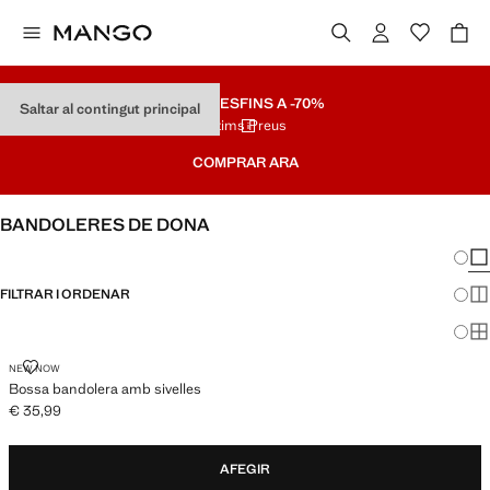
REBAIXES
FINS A -70%
Saltar al contingut principal
Últims Preus
COMPRAR ARA
BANDOLERES DE DONA
Canvi
Mos
FILTRAR I ORDENAR
Mos
Mos
BOSSA BANDOLERA AMB SIVELLES
NEW NOW
Bossa bandolera amb sivelles
€ 35,99
Preu actual [€ 35,99 ]
AFEGIR