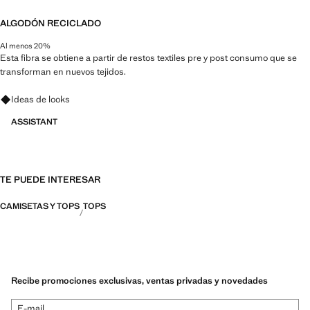
ALGODÓN RECICLADO
Al menos 20%
Esta fibra se obtiene a partir de restos textiles pre y post consumo que se
transforman en nuevos tejidos.
Pregunta por looks, prendas y tendencias
Ideas de looks
ASSISTANT
TE PUEDE INTERESAR
CAMISETAS Y TOPS
TOPS
Recibe promociones exclusivas, ventas privadas y novedades
E-mail