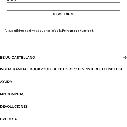
SUSCRIBIRME
Al suscribirte, confirmas que has leído la
Política de privacidad
.
EE.UU
·
CASTELLANO
INSTAGRAM
FACEBOOK
YOUTUBE
TIKTOK
SPOTIFY
PINTEREST
X
LINKEDIN
AYUDA
MIS COMPRAS
DEVOLUCIONES
EMPRESA