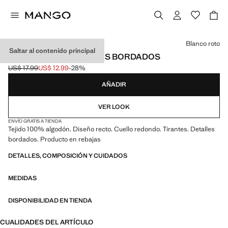
Selecciona un color
Blanco roto
Saltar al contenido principal
TOP TIRANTES DETALLES BORDADOS
US$ 17.99
US$ 12.99
-28%
Precio inicial tachado [US$ 17.99 ]
Precio actual [US$ 12.99 ]
AÑADIR
VER LOOK
ENVÍO GRATIS A TIENDA
Tejido 100% algodón. Diseño recto. Cuello redondo. Tirantes. Detalles
bordados. Producto en rebajas
DETALLES, COMPOSICIÓN Y CUIDADOS
MEDIDAS
DISPONIBILIDAD EN TIENDA
CUALIDADES DEL ARTÍCULO