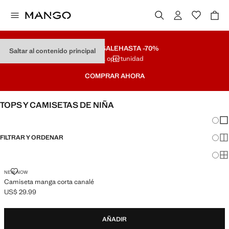
SUMMER SALE
HASTA -70%
Saltar al contenido principal
Última oportunidad
COMPRAR AHORA
TOPS Y CAMISETAS DE NIÑA
Cambi
Mos
FILTRAR Y ORDENAR
Mos
Mo
CAMISETA MANGA CORTA CANALÉ
NEW NOW
Camiseta manga corta canalé
US$ 29.99
Precio actual [US$ 29.99 ]
AÑADIR