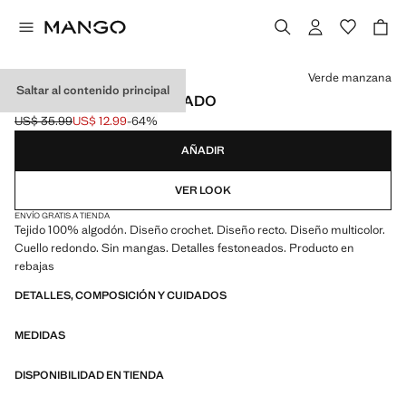
Selecciona un color
Verde manzana
Saltar al contenido principal
TOP CROCHET COMBINADO
US$ 35.99
US$ 12.99
-64%
Precio inicial tachado [US$ 35.99 ]
Precio actual [US$ 12.99 ]
AÑADIR
VER LOOK
ENVÍO GRATIS A TIENDA
Tejido 100% algodón. Diseño crochet. Diseño recto. Diseño multicolor.
Cuello redondo. Sin mangas. Detalles festoneados. Producto en
rebajas
DETALLES, COMPOSICIÓN Y CUIDADOS
MEDIDAS
DISPONIBILIDAD EN TIENDA