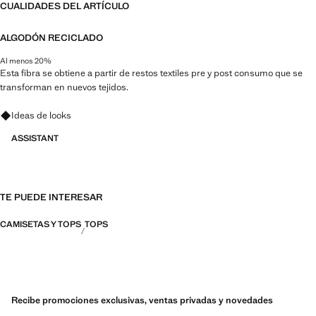
CUALIDADES DEL ARTÍCULO
ALGODÓN RECICLADO
Al menos 20%
Esta fibra se obtiene a partir de restos textiles pre y post consumo que se
transforman en nuevos tejidos.
Pregunta por looks, prendas y tendencias
Ideas de looks
ASSISTANT
TE PUEDE INTERESAR
CAMISETAS Y TOPS
TOPS
Recibe promociones exclusivas, ventas privadas y novedades