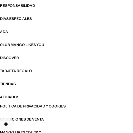
RESPONSABILIDAD
DÍAS ESPECIALES
ADA
CLUB MANGO LIKES YOU
DISCOVER
TARJETA REGALO
TIENDAS
AFILIADOS
POLÍTICA DE PRIVACIDAD Y COOKIES
CONDICIONES DE VENTA
TANT
MANGO LIKES YOU T&C