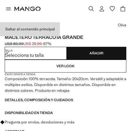
Selecciona un color
Oliva
Saltar al contenido principal
MADE IN PORTUGAL
MACETERO TERRACOTA GRANDE
US$ 89.99
US$ 29.99
-67%
Precio inicial tachado [US$ 89.99 ]
Precio actual [US$ 29.99 ]
TALLA
AÑADIR
Selecciona tu talla
VER LOOK
ENVÍO GRATIS A TIENDA
Composición 100% terracota. Tamaño: 20x20cm. Versátil y adaptable a
múltiples estilos. Disponible en distintos tamaños. Disponible en
distintos colores. Producto en rebajas
DETALLES, COMPOSICIÓN Y CUIDADOS
DISPONIBILIDAD EN TIENDA
Pregunta por envíos, devoluciones y más