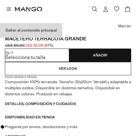
Selecciona un color
Marrón
Saltar al contenido principal
MADE IN PORTUGAL
MACETERO TERRACOTA GRANDE
US$ 89.99
US$ 29.99
-67%
Precio inicial tachado [US$ 89.99 ]
Precio actual [US$ 29.99 ]
TALLA
AÑADIR
Selecciona tu talla
VER LOOK
ENVÍO GRATIS A TIENDA
Composición 100% terracota. Tamaño: 20x20cm. Versátil y adaptable a
múltiples estilos. Disponible en distintos tamaños. Disponible en
distintos colores. Producto en rebajas
DETALLES, COMPOSICIÓN Y CUIDADOS
DISPONIBILIDAD EN TIENDA
Pregunta por envíos, devoluciones y más