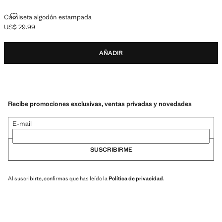
CAMISETA ALGODÓN ESTAMPADA
Camiseta algodón estampada
US$ 29.99
Precio actual [US$ 29.99 ]
AÑADIR
Recibe promociones exclusivas, ventas privadas y novedades
E-mail
SUSCRIBIRME
Al suscribirte, confirmas que has leído la
Política de privacidad
.