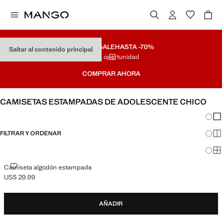
SUMMER SALE
HASTA -70%
Saltar al contenido principal
Última oportunidad
COMPRAR AHORA
CAMISETAS ESTAMPADAS DE ADOLESCENTE CHICO
Cambi
Mos
FILTRAR Y ORDENAR
Mos
Mo
CAMISETA ALGODÓN ESTAMPADA
Camiseta algodón estampada
US$ 29.99
Precio actual [US$ 29.99 ]
AÑADIR