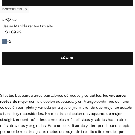
DISPONIBLE PLUS
JEANS MATILDA RECTOS TIRO ALTO
NEW NOW
Jeans Matilda rectos tiro alto
US$ 69.99
Precio actual [US$ 69.99 ]
+2 colores
+
2
AÑADIR
Si estás buscando unos pantalones cómodos y versátiles, los
vaqueros
rectos de mujer
son la elección adecuada, y en Mango contamos con una
colección completa y variada para que elijas la prenda que mejor se adapta
a tu estilo y necesidades. En nuestra selección de
vaqueros de mujer
straight
, encontrarás desde modelos más clásicos y sobrios hasta otros
más atrevidos y originales. Para un look discreto y atemporal, puedes optar
por uno de nuestros jeans rectos de mujer de tiro alto o tiro medio, que