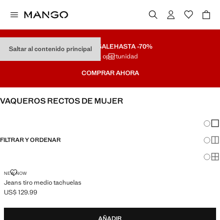
SUMMER SALE
HASTA -70%
Saltar al contenido principal
Última oportunidad
COMPRAR AHORA
VAQUEROS RECTOS DE MUJER
Cambi
Mos
FILTRAR Y ORDENAR
Mos
Mo
JEANS TIRO MEDIO TACHUELAS
NEW NOW
Jeans tiro medio tachuelas
US$ 129.99
Precio actual [US$ 129.99 ]
AÑADIR