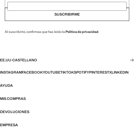
SUSCRIBIRME
Al suscribirte, confirmas que has leído la
Política de privacidad
.
EE.UU
·
CASTELLANO
INSTAGRAM
FACEBOOK
YOUTUBE
TIKTOK
SPOTIFY
PINTEREST
X
LINKEDIN
AYUDA
MIS COMPRAS
DEVOLUCIONES
EMPRESA