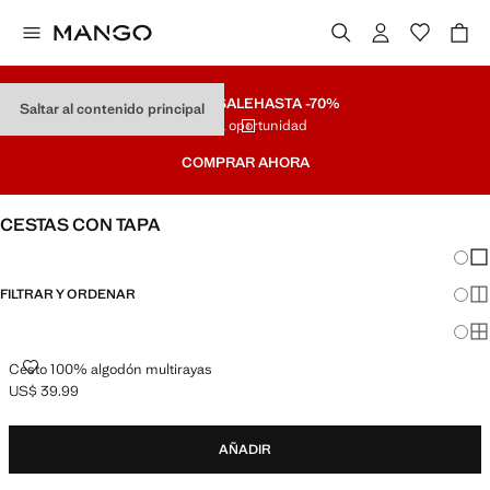
SUMMER SALE
HASTA -70%
Saltar al contenido principal
Última oportunidad
COMPRAR AHORA
CESTAS CON TAPA
Cambi
Mos
FILTRAR Y ORDENAR
Mos
Mo
CESTO 100% ALGODÓN MULTIRAYAS
Cesto 100% algodón multirayas
US$ 39.99
Precio actual [US$ 39.99 ]
AÑADIR