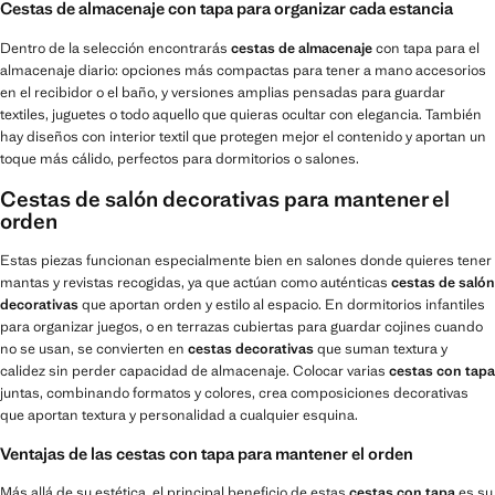
Cestas de almacenaje con tapa para organizar cada estancia
Dentro de la selección encontrarás
cestas de almacenaje
con tapa para el
almacenaje diario: opciones más compactas para tener a mano accesorios
en el recibidor o el baño, y versiones amplias pensadas para guardar
textiles, juguetes o todo aquello que quieras ocultar con elegancia. También
hay diseños con interior textil que protegen mejor el contenido y aportan un
toque más cálido, perfectos para dormitorios o salones.
Cestas de salón decorativas para mantener el
orden
Estas piezas funcionan especialmente bien en salones donde quieres tener
mantas y revistas recogidas, ya que actúan como auténticas
cestas de salón
decorativas
que aportan orden y estilo al espacio. En dormitorios infantiles
para organizar juegos, o en terrazas cubiertas para guardar cojines cuando
no se usan, se convierten en
cestas decorativas
que suman textura y
calidez sin perder capacidad de almacenaje. Colocar varias
cestas con tapa
juntas, combinando formatos y colores, crea composiciones decorativas
que aportan textura y personalidad a cualquier esquina.
Ventajas de las cestas con tapa para mantener el orden
Más allá de su estética, el principal beneficio de estas
cestas con tapa
es su