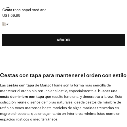
CESTA ROPA PAPEL MEDIANA
Cesta ropa papel mediana
US$ 59.99
Precio actual [US$ 59.99 ]
+1 color
+
1
AÑADIR
Cestas con tapa para mantener el orden con estilo
Las
cestas con tapa
de Mango Home son la forma más sencilla de
mantener el orden sin renunciar al estilo, especialmente si buscas una
cesta de mimbre con tapa
que resulte funcional y decorativa a la vez. Esta
colección reúne diseños de fibras naturales, desde cestos de mimbre de
ratán en tonos marrones hasta modelos de algas marinas trenzadas en
negro o chocolate, que encajan tanto en interiores minimalistas como en
espacios rústicos o mediterráneos.