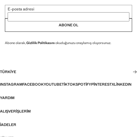
E-posta adresi
ABONE OL
Abone olarak,
Gizlilik Politikasını
okuduğunuzu onaylamış oluyorsunuz.
TÜRKIYE
INSTAGRAM
FACEBOOK
YOUTUBE
TIKTOK
SPOTIFY
PINTEREST
X
LINKEDIN
YARDIM
ALIŞVERIŞLERIM
İADELER