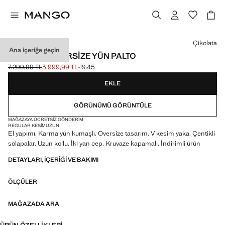
Bir renk seçin
Çikolata
Ana içeriğe geçin
EL YAPIMI OVERSIZE YÜN PALTO
7.299,99 TL
3.999,99 TL
-%45
Üstü çizili ilk fiyat [7.299,99 TL ]
Güncel fiyat [3.999,99 TL ]
EKLE
GÖRÜNÜMÜ GÖRÜNTÜLE
MAĞAZAYA ÜCRETSIZ GÖNDERIM
REGULAR KESIM
UZUN
El yapımı. Karma yün kumaşlı. Oversize tasarım. V kesim yaka. Çentikli
solapalar. Uzun kollu. İki yan cep. Kruvaze kapamalı. İndirimli ürün
DETAYLARI, IÇERIĞI VE BAKIMI
ÖLÇÜLER
MAĞAZADA ARA