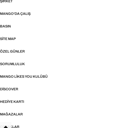
ŞIRKET
MANGO'DA ÇALIŞ
BASIN
SITE MAP
ÖZEL GÜNLER
SORUMLULUK
MANGO LIKES YOU KULÜBÜ
DISCOVER
HEDIYE KARTI
MAĞAZALAR
ORTAKLAR
TANT