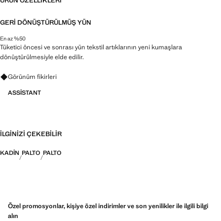
ÜRÜN ÖZELLIKLERI
GERI DÖNÜŞTÜRÜLMÜŞ YÜN
En az %50
Tüketici öncesi ve sonrası yün tekstil artıklarının yeni kumaşlara
dönüştürülmesiyle elde edilir.
Görünümler, ürünler ve trendler hakkında sorular sorun
Görünüm fikirleri
ASSISTANT
İLGINIZI ÇEKEBILIR
KADIN
PALTO
PALTO
Özel promosyonlar, kişiye özel indirimler ve son yenilikler ile ilgili bilgi
alın