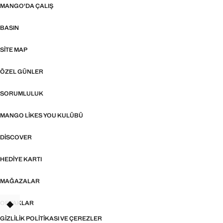
MANGO'DA ÇALIŞ
BASIN
SITE MAP
ÖZEL GÜNLER
SORUMLULUK
MANGO LIKES YOU KULÜBÜ
DISCOVER
HEDIYE KARTI
MAĞAZALAR
ORTAKLAR
TANT
GIZLILIK POLITIKASI VE ÇEREZLER