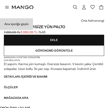
Bir renk seçin
Orta Kahverengi
Ana içeriğe geçin
EL YAPIMI OVERSIZE YÜN PALTO
7.299,99 TL
3.999,99 TL
-%45
Üstü çizili ilk fiyat [7.299,99 TL ]
Güncel fiyat [3.999,99 TL ]
EKLE
GÖRÜNÜMÜ GÖRÜNTÜLE
MAĞAZAYA ÜCRETSIZ GÖNDERIM
ÇOK BOL
UZUN
El yapımı. Karma yün kumaşlı. Oversize tasarım. V kesim yaka. Çentikli
solapalar. Uzun kollu. İki yan cep. Kruvaze kapamalı. İndirimli ürün
DETAYLARI, IÇERIĞI VE BAKIMI
ÖLÇÜLER
MAĞAZADA ARA