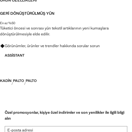
ÜRÜN ÖZELLIKLERI
GERI DÖNÜŞTÜRÜLMÜŞ YÜN
En az %50
Tüketici öncesi ve sonrası yün tekstil artıklarının yeni kumaşlara
dönüştürülmesiyle elde edilir.
Görünümler, ürünler ve trendler hakkında sorular sorun
ASSISTANT
KADIN
PALTO
PALTO
Özel promosyonlar, kişiye özel indirimler ve son yenilikler ile ilgili bilgi
alın
E-posta adresi