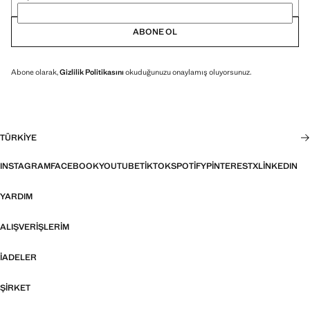
ABONE OL
Abone olarak,
Gizlilik Politikasını
okuduğunuzu onaylamış oluyorsunuz.
TÜRKIYE
INSTAGRAM
FACEBOOK
YOUTUBE
TIKTOK
SPOTIFY
PINTEREST
X
LINKEDIN
YARDIM
ALIŞVERIŞLERIM
İADELER
ŞIRKET