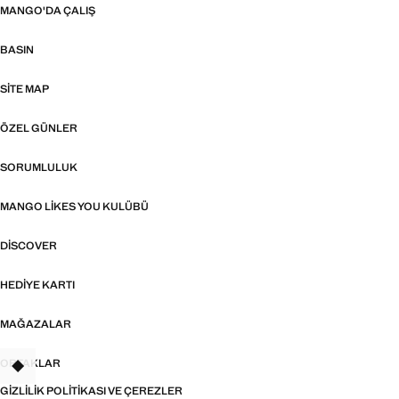
MANGO'DA ÇALIŞ
BASIN
SITE MAP
ÖZEL GÜNLER
SORUMLULUK
MANGO LIKES YOU KULÜBÜ
DISCOVER
HEDIYE KARTI
MAĞAZALAR
ORTAKLAR
TANT
GIZLILIK POLITIKASI VE ÇEREZLER