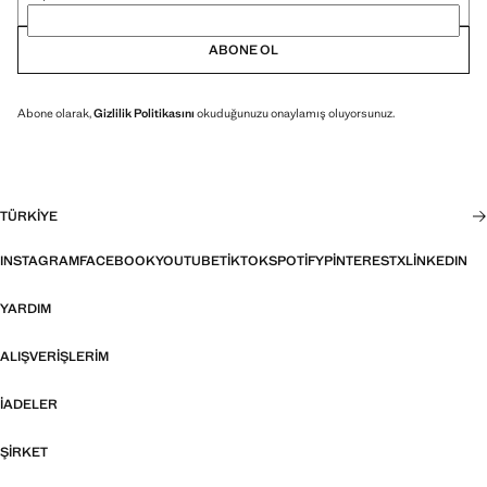
ABONE OL
Abone olarak,
Gizlilik Politikasını
okuduğunuzu onaylamış oluyorsunuz.
TÜRKIYE
INSTAGRAM
FACEBOOK
YOUTUBE
TIKTOK
SPOTIFY
PINTEREST
X
LINKEDIN
YARDIM
ALIŞVERIŞLERIM
İADELER
ŞIRKET