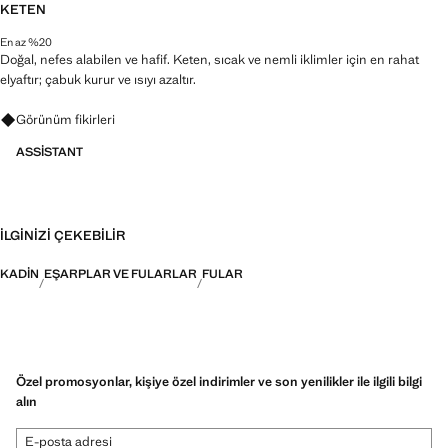
KETEN
En az %20
Doğal, nefes alabilen ve hafif. Keten, sıcak ve nemli iklimler için en rahat
elyaftır; çabuk kurur ve ısıyı azaltır.
Görünümler, ürünler ve trendler hakkında sorular sorun
Görünüm fikirleri
ASSISTANT
İLGINIZI ÇEKEBILIR
KADIN
EŞARPLAR VE FULARLAR
FULAR
Özel promosyonlar, kişiye özel indirimler ve son yenilikler ile ilgili bilgi
alın
E-posta adresi