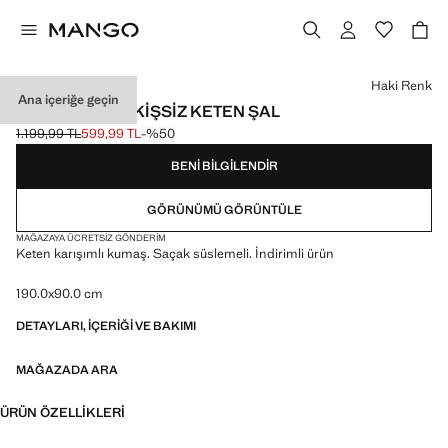
Bir renk seçin
Haki Renk
Ana içeriğe geçin
KENARLARI DIKIŞSIZ KETEN ŞAL
1.199,99 TL
599,99 TL
-%50
Üstü çizili ilk fiyat [1.199,99 TL ]
Güncel fiyat [599,99 TL ]
BENI BILGILENDIR
GÖRÜNÜMÜ GÖRÜNTÜLE
MAĞAZAYA ÜCRETSIZ GÖNDERIM
Keten karışımlı kumaş. Saçak süslemeli. İndirimli ürün
190.0x90.0 cm
DETAYLARI, IÇERIĞI VE BAKIMI
MAĞAZADA ARA
ÜRÜN ÖZELLIKLERI