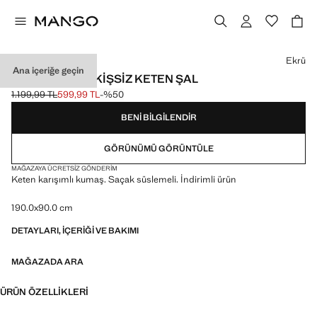
Bir renk seçin
Ekrü
Ana içeriğe geçin
KENARLARI DIKIŞSIZ KETEN ŞAL
1.199,99 TL
599,99 TL
-%50
Üstü çizili ilk fiyat [1.199,99 TL ]
Güncel fiyat [599,99 TL ]
BENI BILGILENDIR
GÖRÜNÜMÜ GÖRÜNTÜLE
MAĞAZAYA ÜCRETSIZ GÖNDERIM
Keten karışımlı kumaş. Saçak süslemeli. İndirimli ürün
190.0x90.0 cm
DETAYLARI, IÇERIĞI VE BAKIMI
MAĞAZADA ARA
ÜRÜN ÖZELLIKLERI