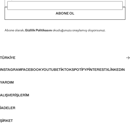
ABONE OL
Abone olarak,
Gizlilik Politikasını
okuduğunuzu onaylamış oluyorsunuz.
TÜRKIYE
INSTAGRAM
FACEBOOK
YOUTUBE
TIKTOK
SPOTIFY
PINTEREST
X
LINKEDIN
YARDIM
ALIŞVERIŞLERIM
İADELER
ŞIRKET