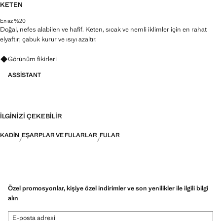
KETEN
En az %20
Doğal, nefes alabilen ve hafif. Keten, sıcak ve nemli iklimler için en rahat
elyaftır; çabuk kurur ve ısıyı azaltır.
Görünümler, ürünler ve trendler hakkında sorular sorun
Görünüm fikirleri
ASSISTANT
İLGINIZI ÇEKEBILIR
KADIN
EŞARPLAR VE FULARLAR
FULAR
Özel promosyonlar, kişiye özel indirimler ve son yenilikler ile ilgili bilgi
alın
E-posta adresi