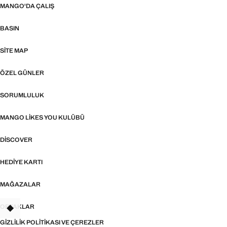
MANGO'DA ÇALIŞ
BASIN
SITE MAP
ÖZEL GÜNLER
SORUMLULUK
MANGO LIKES YOU KULÜBÜ
DISCOVER
HEDIYE KARTI
MAĞAZALAR
ORTAKLAR
TANT
GIZLILIK POLITIKASI VE ÇEREZLER