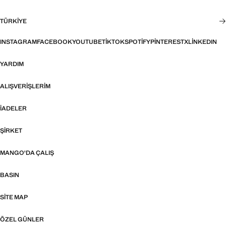
TÜRKIYE
INSTAGRAM
FACEBOOK
YOUTUBE
TIKTOK
SPOTIFY
PINTEREST
X
LINKEDIN
YARDIM
ALIŞVERIŞLERIM
İADELER
ŞIRKET
MANGO'DA ÇALIŞ
BASIN
SITE MAP
ÖZEL GÜNLER