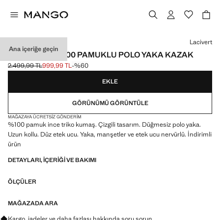
Bir renk seçin
Lacivert
Ana içeriğe geçin
İNCE TRIKO %100 PAMUKLU POLO YAKA KAZAK
2.499,99 TL
999,99 TL
-%60
Üstü çizili ilk fiyat [2.499,99 TL ]
Güncel fiyat [999,99 TL ]
EKLE
GÖRÜNÜMÜ GÖRÜNTÜLE
MAĞAZAYA ÜCRETSIZ GÖNDERIM
%100 pamuk ince triko kumaş. Çizgili tasarım. Düğmesiz polo yaka.
Uzun kollu. Düz etek ucu. Yaka, manşetler ve etek ucu nervürlü. İndirimli
ürün
DETAYLARI, IÇERIĞI VE BAKIMI
ÖLÇÜLER
MAĞAZADA ARA
Kargo, iadeler ve daha fazlası hakkında soru sorun