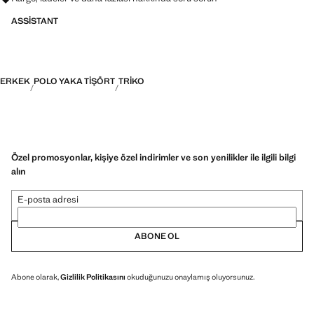
ASSISTANT
ERKEK
POLO YAKA TIŞÖRT
TRIKO
Özel promosyonlar, kişiye özel indirimler ve son yenilikler ile ilgili bilgi
alın
E-posta adresi
ABONE OL
Abone olarak,
Gizlilik Politikasını
okuduğunuzu onaylamış oluyorsunuz.