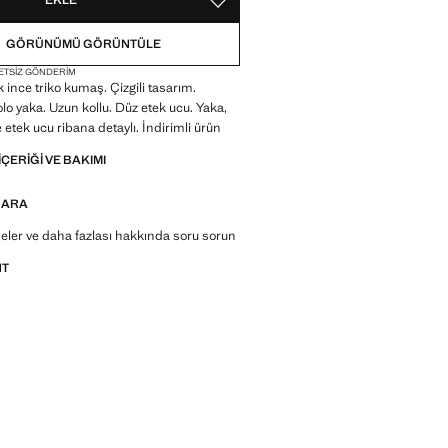
EKLE
FAVORI OLARAK KAYDET
GÖRÜNÜMÜ GÖRÜNTÜLE
ETSIZ GÖNDERIM
nce triko kumaş. Çizgili tasarım.
o yaka. Uzun kollu. Düz etek ucu. Yaka,
 etek ucu ribana detaylı. İndirimli ürün
IÇERIĞI VE BAKIMI
 ARA
deler ve daha fazlası hakkında soru sorun
NT