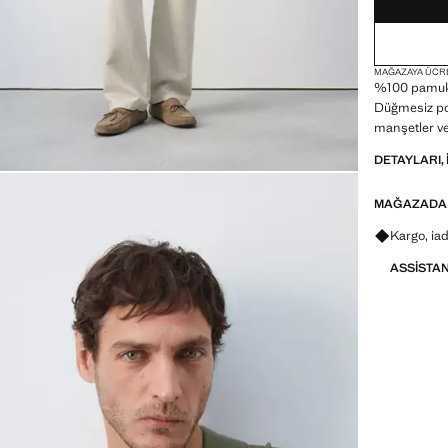
MAĞAZAYA ÜCR
%100 pamuk i
Düğmesiz pol
manşetler ve
DETAYLARI, 
MAĞAZADA
Kargo, ia
ASSISTA